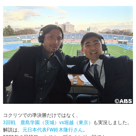
コクリツでの準決勝だけではなく、
3回戦 鹿島学園（茨城）vs堀越（東京）
も実況しました。
解説は、
元日本代表FW鈴木隆行さん
。