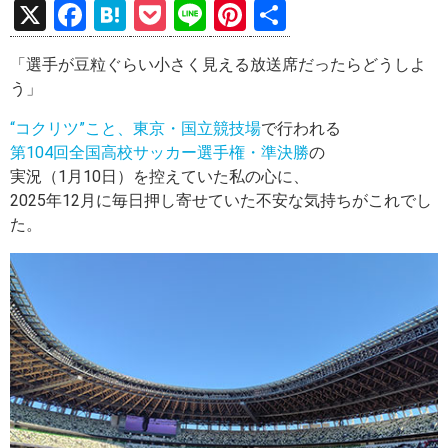
X
F
H
P
Li
Pi
共
a
at
o
n
nt
有
「選手が豆粒ぐらい小さく見える放送席だったらどうしよ
ce
e
ck
e
er
う」
b
n
et
es
“コクリツ”こと、東京・国立競技場
で行われる
o
a
t
第104回全国高校サッカー選手権・準決勝
の
o
実況（1月10日）を控えていた私の心に、
k
2025年12月に毎日押し寄せていた不安な気持ちがこれでし
た。