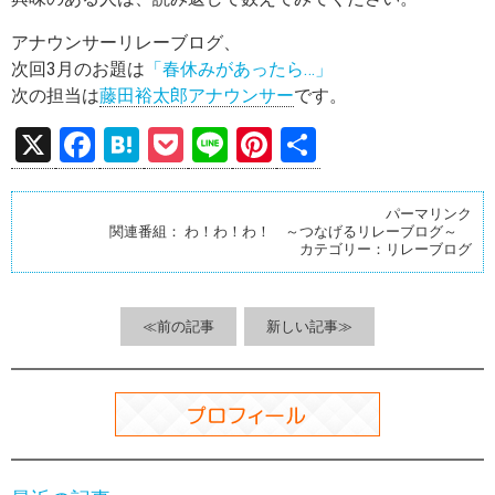
アナウンサーリレーブログ、
次回3月のお題は
「春休みがあったら…」
次の担当は
藤田裕太郎アナウンサー
です。
X
F
H
P
Li
Pi
共
a
at
o
n
nt
有
ce
e
ck
e
er
パーマリンク
関連番組：
わ！わ！わ！ ～つなげるリレーブログ～
b
n
et
es
カテゴリー：
リレーブログ
o
a
t
o
≪前の記事
新しい記事≫
k