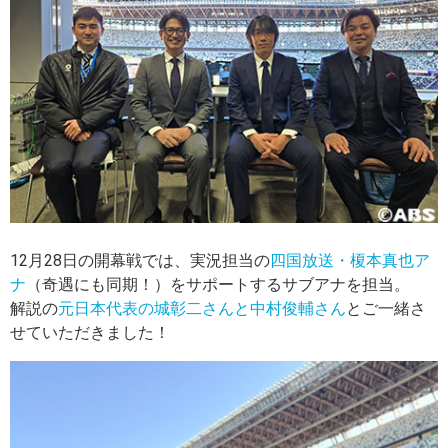
12月28日の開幕戦では、実況担当の
四国放送・榎本真也ア
ナ
（奇遇にも同期！）をサポートするサブアナを担当。
解説の
元日本代表の城彰二さんと中村俊輔さん
とご一緒さ
せていただきました！