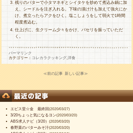
残りのバターで小タマネギとシイタケを炒めて煮込み鍋に加
え、シードルを注ぎ入れる。下味の漬け汁も加えて強火にか
け、煮立ったらアクをひく。塩こしょうをして弱火で1時間
程度煮込む。
仕上げに、生クリーム少々をかけ、パセリを振っていただ
く。
パーマリンク
カテゴリー：
コレカラクッキング
,
洋食
≪前の記事
新しい記事≫
エビス堂☆金 最終回
(2020/03/27)
3/20ちょっと気になるヨン
(2020/03/20)
ABS求人ナビ（3/20）
(2020/03/20)
春野菜のバターみそ汁
(2020/03/20)