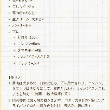
塩=小さじ1/2
こしょう=少々
薄力粉=大さじ1
生クリーム=大さじ2
パセリ=少々
下味：
セロリ=10cm
ニンジン=5cm
タマネギ=1/4個
カルバドス=大さじ3
こしょう=少々
【作り方】
豚肉は大きめの一口大に切る。下味用のセロリ、ニンジン、
タマネギは薄切りにして、豚肉と合わせ、カルバドスとこし
ょうを加えて1時間～1晩冷蔵庫に置く。
[1]の豚肉に薄く薄力粉をまぶす。バター大さじ2を熱したフ
ライパンで両面に焼き色を付け、煮込み用鍋に移す。