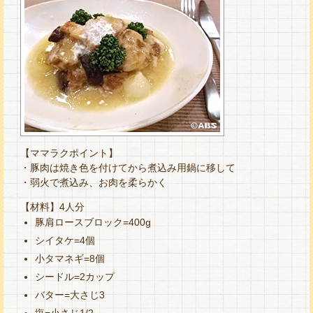
【ママラクポイント】
・豚肉は焼き色を付けてから煮込み用鍋に移して
・弱火で煮込み、お肉を柔らかく
【材料】4人分
豚肩ロースブロック=400g
シイタケ=4個
小タマネギ=8個
シードル=2カップ
バター=大さじ3