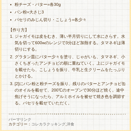
粉チーズ・バター=各30g
パン粉=大さじ3
パセリのみじん切り・こしょう=各少々
【作り方】
ジャガイモは皮をむき、薄い半月切りにして水にさらす。水
気を切って600wのレンジで3分ほど加熱する。タマネギは薄
切りにする。
グラタン皿にバター少々を塗り、じゃがいも、タマネギ、小
さくちぎったアンチョビの順に重ねていく。上にジャガイモ
を載せたら、こしょうを振り、牛乳と生クリームをたっぷり
とかける。
[2]にパン粉と粉チーズを振り、残りのバターとアンチョビ缶
のオイルを載せて、200℃のオーブンで30分ほど焼く。途中
焦げそうになったら、アルミホイルを被せて焼き色を調節す
る。パセリを載せていただく。
パーマリンク
カテゴリー：
コレカラクッキング
,
洋食