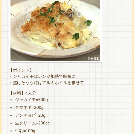
【ポイント】
・ジャガイモはレンジ加熱で時短に
・焦げそうな時はアルミホイルを被せて
【材料】4人分
ジャガイモ=500g
タマネギ=200g
アンチョビ=20g
生クリーム=200cc
牛乳=100g