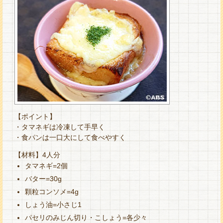
【ポイント】
・タマネギは冷凍して手早く
・食パンは一口大にして食べやすく
【材料】4人分
タマネギ=2個
バター=30g
顆粒コンソメ=4g
しょう油=小さじ1
パセリのみじん切り・こしょう=各少々