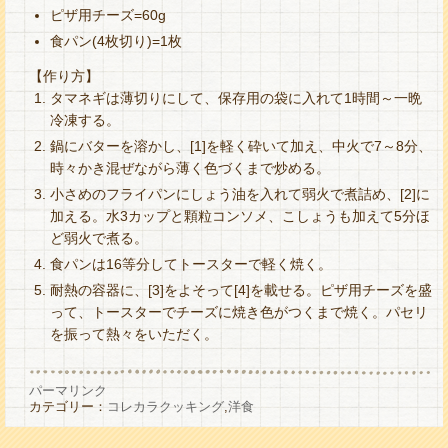
ピザ用チーズ=60g
食パン(4枚切り)=1枚
【作り方】
タマネギは薄切りにして、保存用の袋に入れて1時間～一晩
冷凍する。
鍋にバターを溶かし、[1]を軽く砕いて加え、中火で7～8分、
時々かき混ぜながら薄く色づくまで炒める。
小さめのフライパンにしょう油を入れて弱火で煮詰め、[2]に
加える。水3カップと顆粒コンソメ、こしょうも加えて5分ほ
ど弱火で煮る。
食パンは16等分してトースターで軽く焼く。
耐熱の容器に、[3]をよそって[4]を載せる。ピザ用チーズを盛
って、トースターでチーズに焼き色がつくまで焼く。パセリ
を振って熱々をいただく。
パーマリンク
カテゴリー：
コレカラクッキング
,
洋食