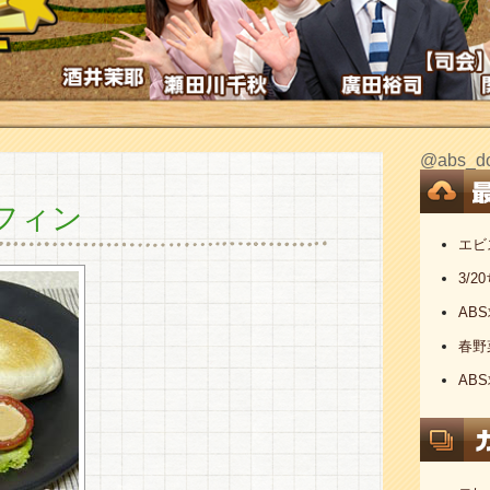
@abs
フィン
エビ
3/
AB
春野
AB