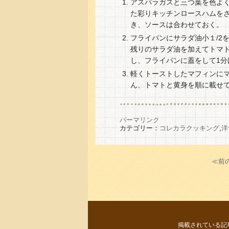
アスパラガスと三つ葉を色よ
た彩りキッチンロースハムを
き、ソースは合わせておく。
フライパンにサラダ油小１/2
残りのサラダ油を加えてトマ
し、フライパンに蓋をして1分
軽くトーストしたマフィンに
ん、トマトと黄身を順に載せ
パーマリンク
カテゴリー：
コレカラクッキング
,
洋
≪前
掲載されている記事・写真等