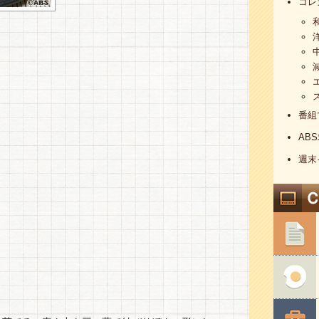
コレ
番組
AB
週末