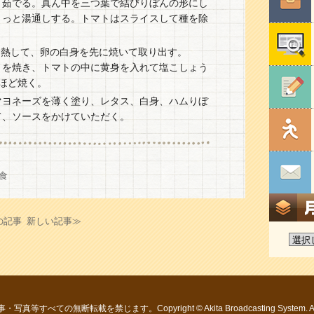
く茹でる。真ん中を三つ葉で結びりぼんの形にし
さっと湯通しする。トマトはスライスして種を除
を熱して、卵の白身を先に焼いて取り出す。
トを焼き、トマトの中に黄身を入れて塩こしょう
ほど焼く。
マヨネーズを薄く塗り、レタス、白身、ハムりぼ
て、ソースをかけていただく。
食
の記事
新しい記事≫
すべての無断転載を禁じます。Copyright © Akita Broadcasting System. All R