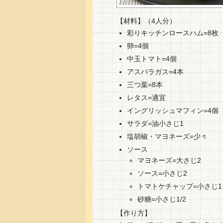
【材料】（4人分）
彩りキッチンロースハム=8枚
卵=4個
中玉トマト=4個
アスパラガス=4本
三つ葉=8本
レタス=適宜
イングリッシュマフィン=4個
サラダ=油小さじ1
塩胡椒・マヨネーズ=少々
ソース
マヨネーズ=大さじ2
ソース=小さじ2
トマトケチャップ=小さじ1
砂糖=小さじ1/2
【作り方】