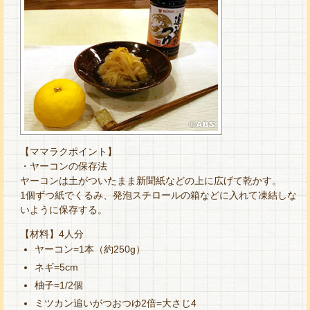
【ママラクポイント】
・ヤーコンの保存法
ヤーコンは土がついたまま新聞紙などの上に広げて乾かす。
1個ずつ紙でくるみ、発泡スチロールの箱などに入れて凍結しな
いように保存する。
【材料】4人分
ヤーコン=1本（約250g）
ネギ=5cm
柚子=1/2個
ミツカン追いがつおつゆ2倍=大さじ4