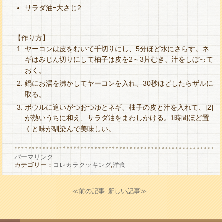
サラダ油=大さじ2
【作り方】
ヤーコンは皮をむいて千切りにし、5分ほど水にさらす。ネ
ギはみじん切りにして柚子は皮を2～3片むき、汁をしぼって
おく。
鍋にお湯を沸かしてヤーコンを入れ、30秒ほどしたらザルに
取る。
ボウルに追いがつおつゆとネギ、柚子の皮と汁を入れて、[2]
が熱いうちに和え、サラダ油をまわしかける。1時間ほど置
くと味が馴染んで美味しい。
パーマリンク
カテゴリー：
コレカラクッキング
,
洋食
≪前の記事
新しい記事≫