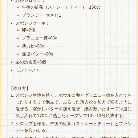
紅茶シロップ：
午後の紅茶（ストレートティー）=150cc
ブランデー=大さじ1
スポンジケーキ：
卵=2個
グラニュー糖=60g
薄力粉=60g
無塩バター=20g
栗の渋皮煮=6個
ミント=少々
【作り方】
スポンジ生地を焼く。ボウルに卵とグラニュー糖を入れても
ったりするまで泡立て、ふるった薄力粉を加えて切るように
混ぜる。溶かしバターを加え混ぜ、紙を敷いたオーブン皿に
流し入れて170℃に熱したオーブンで10～12分焼成する。
シロップを作る。午後の紅茶（ストレートティー）とブラン
デーを合わせる。