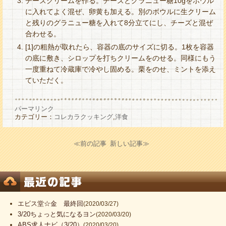
チーズクリームを作る。チーズとグラニュー糖10gをボウル
に入れてよく混ぜ、卵黄も加える。別のボウルに生クリーム
と残りのグラニュー糖を入れて8分立てにし、チーズと混ぜ
合わせる。
[1]の粗熱が取れたら、容器の底のサイズに切る。1枚を容器
の底に敷き、シロップを打ちクリームをのせる。同様にもう
一度重ねて冷蔵庫で冷やし固める。栗をのせ、ミントを添え
ていただく。
パーマリンク
カテゴリー：
コレカラクッキング
,
洋食
≪前の記事
新しい記事≫
エビス堂☆金 最終回
(2020/03/27)
3/20ちょっと気になるヨン
(2020/03/20)
ABS求人ナビ（3/20）
(2020/03/20)