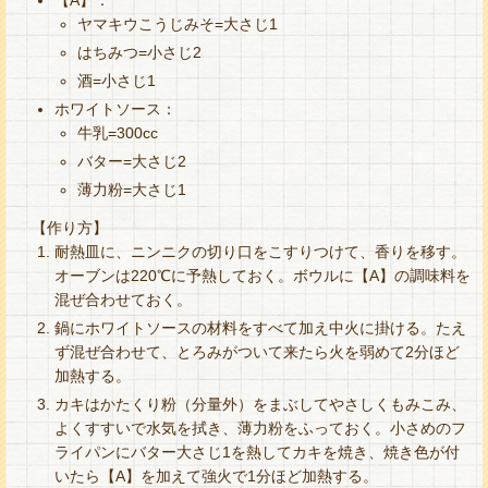
【A】：
ヤマキウこうじみそ=大さじ1
はちみつ=小さじ2
酒=小さじ1
ホワイトソース：
牛乳=300cc
バター=大さじ2
薄力粉=大さじ1
【作り方】
耐熱皿に、ニンニクの切り口をこすりつけて、香りを移す。
オーブンは220℃に予熱しておく。ボウルに【A】の調味料を
混ぜ合わせておく。
鍋にホワイトソースの材料をすべて加え中火に掛ける。たえ
ず混ぜ合わせて、とろみがついて来たら火を弱めて2分ほど
加熱する。
カキはかたくり粉（分量外）をまぶしてやさしくもみこみ、
よくすすいで水気を拭き、薄力粉をふっておく。小さめのフ
ライパンにバター大さじ1を熱してカキを焼き、焼き色が付
いたら【A】を加えて強火で1分ほど加熱する。