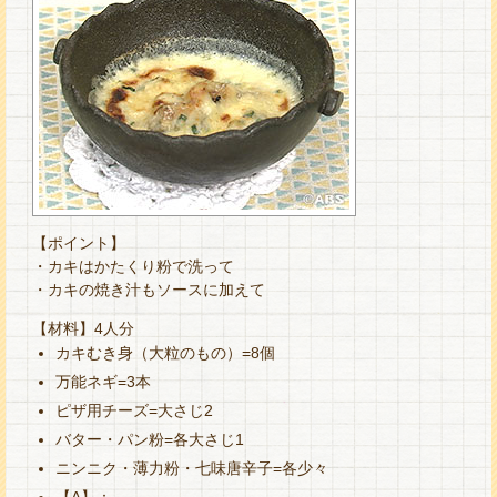
【ポイント】
・カキはかたくり粉で洗って
・カキの焼き汁もソースに加えて
【材料】4人分
カキむき身（大粒のもの）=8個
万能ネギ=3本
ピザ用チーズ=大さじ2
バター・パン粉=各大さじ1
ニンニク・薄力粉・七味唐辛子=各少々