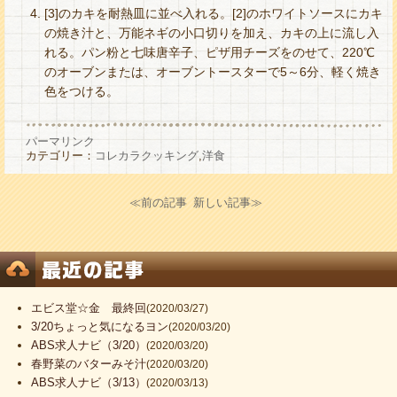
[3]のカキを耐熱皿に並べ入れる。[2]のホワイトソースにカキ
の焼き汁と、万能ネギの小口切りを加え、カキの上に流し入
れる。パン粉と七味唐辛子、ピザ用チーズをのせて、220℃
のオーブンまたは、オーブントースターで5～6分、軽く焼き
色をつける。
パーマリンク
カテゴリー：
コレカラクッキング
,
洋食
≪前の記事
新しい記事≫
エビス堂☆金 最終回
(2020/03/27)
3/20ちょっと気になるヨン
(2020/03/20)
ABS求人ナビ（3/20）
(2020/03/20)
春野菜のバターみそ汁
(2020/03/20)
ABS求人ナビ（3/13）
(2020/03/13)