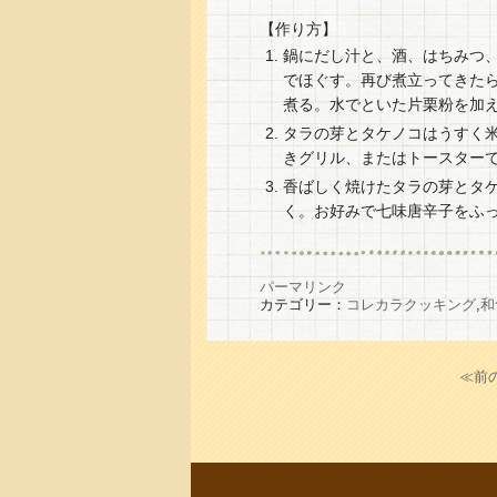
【作り方】
鍋にだし汁と、酒、はちみつ
でほぐす。再び煮立ってきた
煮る。水でといた片栗粉を加
タラの芽とタケノコはうすく
きグリル、またはトースター
香ばしく焼けたタラの芽とタ
く。お好みで七味唐辛子をふ
パーマリンク
カテゴリー：
コレカラクッキング
,
和
≪前