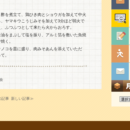
、酢を煮立て、鶏ひき肉とショウガを加えて中火
ら、ヤマキウこうじみそを加えて3分ほど弱火で
え、ふつふつとして来たら火からおろす。
米油をまぶして塩を振り、アルミ箔を敷いた魚焼
で焼く。
ケノコを皿に盛り、肉みそあんを添えていただ
って。
食
の記事
新しい記事≫