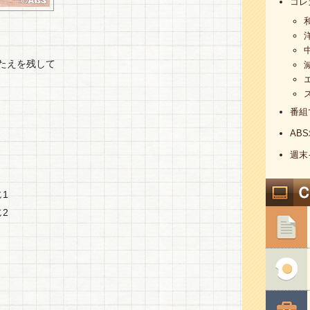
コレ
たえを残して
番組
AB
週末
1
2