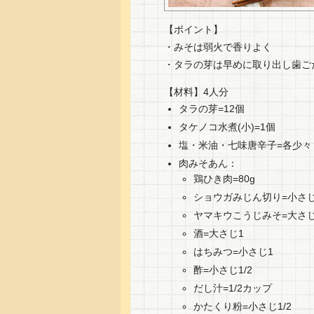
【ポイント】
・みそは弱火で香りよく
・タラの芽は早めに取り出し歯ご
【材料】4人分
タラの芽=12個
タケノコ水煮(小)=1個
塩・米油・七味唐辛子=各少々
肉みそあん：
鶏ひき肉=80g
ショウガみじん切り=小さじ
ヤマキウこうじみそ=大さじ
酒=大さじ1
はちみつ=小さじ1
酢=小さじ1/2
だし汁=1/2カップ
かたくり粉=小さじ1/2