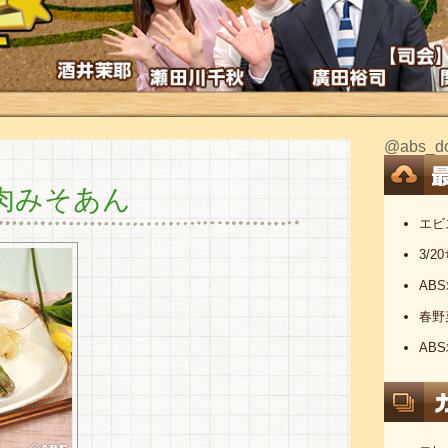
@abs
肉みそあん
エビ
3/
AB
春野
AB