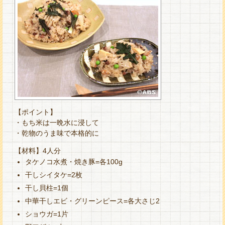
【ポイント】
・もち米は一晩水に浸して
・乾物のうま味で本格的に
【材料】4人分
タケノコ水煮・焼き豚=各100g
干しシイタケ=2枚
干し貝柱=1個
中華干しエビ・グリーンピース=各大さじ2
ショウガ=1片