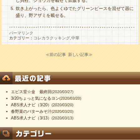
し貝柱、ショウガを載せて炊飯する。
炊き上がったら、色よくゆでたグリーンピースを混ぜて器に
盛り、野アザミを載せる。
パーマリンク
カテゴリー：
コレカラクッキング
,
中華
≪前の記事
新しい記事≫
エビス堂☆金 最終回
(2020/03/27)
3/20ちょっと気になるヨン
(2020/03/20)
ABS求人ナビ（3/20）
(2020/03/20)
春野菜のバターみそ汁
(2020/03/20)
ABS求人ナビ（3/13）
(2020/03/13)