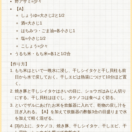
野アザミ=少々
【A】
しょうゆ=大さじ2と1/2
酒=大さじ1
はちみつ・ごま油=各小さじ1
塩=小さじ1/2
こしょう=少々
うるち米・もち米=各1と1/2合
【作り方】
もち米はといで一晩水に浸し、干しシイタケと干し貝柱も前
日から水で戻しておく。干しエビは熱湯につけて10分ほど置
く。
焼き豚と干しシイタケはさいの目に、ショウガはみじん切り
にする。干し貝柱はほぐし、タケノコは食べよく切る。
といでザルにあげたお米を炊飯器に入れて、乾物の戻し汁を
注ぎ入れる。【A】を加えて炊飯器の酢飯3合の目盛りまで水
を加えて軽く混ぜる。
[3]の上に、タケノコ、焼き豚、干しシイタケ、干しエビ、干