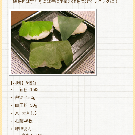
・餅を伸ばすときには手に少量の油をつけてラクラクに！
【材料】8個分
上新粉=150g
熱湯=150g
白玉粉=30g
水=大さじ3
柏葉=8枚
味噌あん