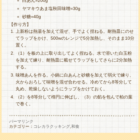
白あん=200g
ヤマキウあま塩秋田味噌=30g
砂糖=40g
【作り方】
上新粉は熱湯を加えて混ぜ、手でよく捏ねる。耐熱皿にのせ
てラップをかけ、500wのレンジで5分加熱し、そのまま10分
置く。
（1）を板の上に取り出してよく捏ねる。水で溶いた白玉粉
を加えて練り、耐熱皿に載せてラップをしてさらに2分加熱
する。
味噌あんを作る。小鍋に白あんと砂糖を加えて弱火で練り、
火からおろして味噌を混ぜ合わせる。冷めてから8等分して
丸め、乾燥しないようにラップをかけておく。
（2）を8等分して楕円に伸ばし、（3）の餡を包んで柏の葉
で巻く。
パーマリンク
カテゴリー：
コレカラクッキング
,
和食