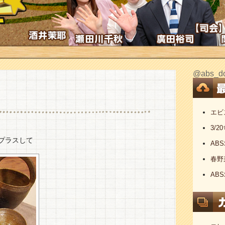
@abs
エビ
3/
プラスして
AB
春野
AB