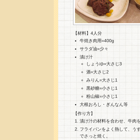
【材料】4人分
牛焼き肉用=400g
サラダ油=少々
漬け汁
しょうゆ=大さじ3
酒=大さじ2
みりん=大さじ1
黒砂糖=小さじ1
粉山椒=小さじ1
大根おろし・ぎんなん等
【作り方】
漬け汁の材料を合わせ、牛肉を
フライパンをよく熱して、う
でさっと焼く。