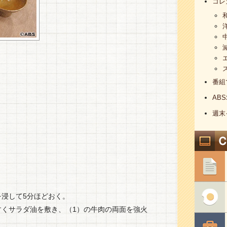
コレ
番組
AB
週末
浸して5分ほどおく。
すくサラダ油を敷き、（1）の牛肉の両面を強火