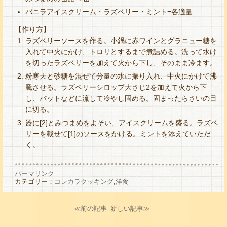
バニラアイスクリーム・ラズベリー・ミント=各適量
【作り方】
ラズベリーソースを作る。小鍋に赤ワインとグラニュー糖を
入れて中火にかけ、トロリとするまで煮詰める。洗って水け
を切ったラズベリーを加えて火から下し、そのまま冷ます。
粉寒天と砂糖を混ぜて分量の水に振り入れ、中火にかけて沸
騰させる。ラズベリーシロップ大さじ2を加えて火から下
し、バットなどに流して冷やし固める。固まったらさいの目
に切る。
器に[2]とみつまめをよそい、アイスクリームを盛る。ラズベ
リーを載せて[1]のソースをかける。ミントを添えていただ
く。
パーマリンク
カテゴリー：
コレカラクッキング
,
洋食
≪前の記事
新しい記事≫