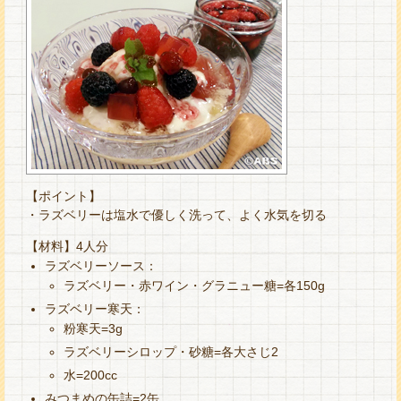
【ポイント】
・ラズベリーは塩水で優しく洗って、よく水気を切る
【材料】4人分
ラズベリーソース：
ラズベリー・赤ワイン・グラニュー糖=各150g
ラズベリー寒天：
粉寒天=3g
ラズベリーシロップ・砂糖=各大さじ2
水=200cc
みつまめの缶詰=2缶