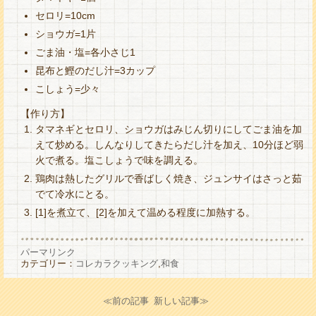
セロリ=10cm
ショウガ=1片
ごま油・塩=各小さじ1
昆布と鰹のだし汁=3カップ
こしょう=少々
【作り方】
タマネギとセロリ、ショウガはみじん切りにしてごま油を加
えて炒める。しんなりしてきたらだし汁を加え、10分ほど弱
火で煮る。塩こしょうで味を調える。
鶏肉は熱したグリルで香ばしく焼き、ジュンサイはさっと茹
でて冷水にとる。
[1]を煮立て、[2]を加えて温める程度に加熱する。
パーマリンク
カテゴリー：
コレカラクッキング
,
和食
≪前の記事
新しい記事≫