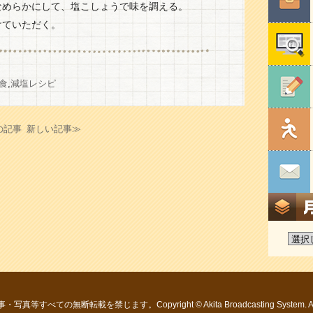
なめらかにして、塩こしょうで味を調える。
けていただく。
食
,
減塩レシピ
の記事
新しい記事≫
すべての無断転載を禁じます。Copyright © Akita Broadcasting System. All R