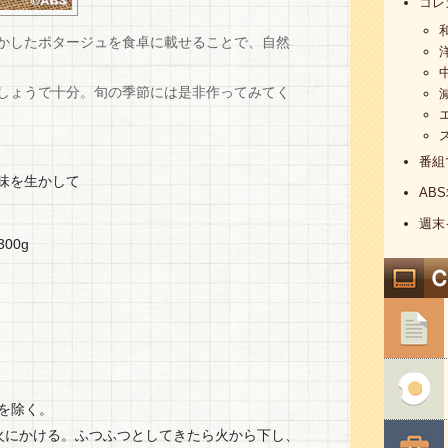
コレ
かしたポタージュを食卓に載せることで、自然
しょうで十分。旬の季節には是非作ってみてく
番組
味を生かして
AB
週末
00g
を除く。
中火にかける。ふつふつとしてきたら火から下し、