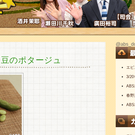
@abs
ら豆のポタージュ
エビ
3/
AB
春野
AB