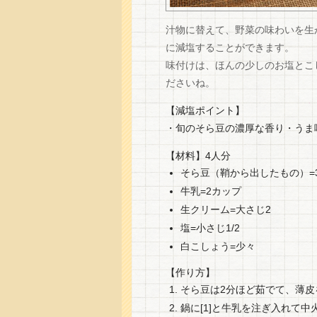
汁物に替えて、野菜の味わいを生
に減塩することができます。
味付けは、ほんの少しのお塩とこ
ださいね。
【減塩ポイント】
・旬のそら豆の濃厚な香り・うま
【材料】4人分
そら豆（鞘から出したもの）=3
牛乳=2カップ
生クリーム=大さじ2
塩=小さじ1/2
白こしょう=少々
【作り方】
そら豆は2分ほど茹でて、薄皮
鍋に[1]と牛乳を注ぎ入れて