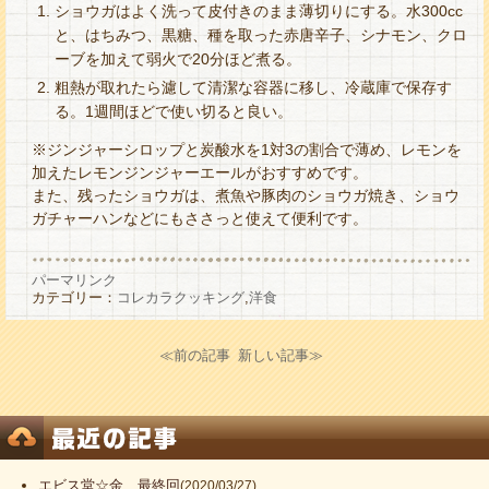
ショウガはよく洗って皮付きのまま薄切りにする。水300cc
と、はちみつ、黒糖、種を取った赤唐辛子、シナモン、クロ
ーブを加えて弱火で20分ほど煮る。
粗熱が取れたら濾して清潔な容器に移し、冷蔵庫で保存す
る。1週間ほどで使い切ると良い。
※ジンジャーシロップと炭酸水を1対3の割合で薄め、レモンを
加えたレモンジンジャーエールがおすすめです。
また、残ったショウガは、煮魚や豚肉のショウガ焼き、ショウ
ガチャーハンなどにもささっと使えて便利です。
パーマリンク
カテゴリー：
コレカラクッキング
,
洋食
≪前の記事
新しい記事≫
エビス堂☆金 最終回
(2020/03/27)