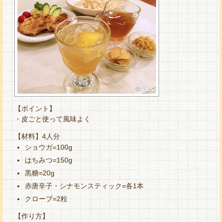
【ポイント】
・皮ごと使って風味よく
【材料】4人分
ショウガ=100g
はちみつ=150g
黒糖=20g
赤唐辛子・シナモンスティック=各1本
クローブ=2粒
【作り方】