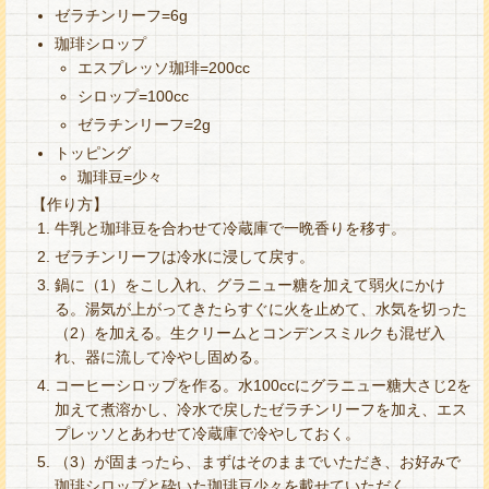
ゼラチンリーフ=6g
珈琲シロップ
エスプレッソ珈琲=200cc
シロップ=100cc
ゼラチンリーフ=2g
トッピング
珈琲豆=少々
【作り方】
牛乳と珈琲豆を合わせて冷蔵庫で一晩香りを移す。
ゼラチンリーフは冷水に浸して戻す。
鍋に（1）をこし入れ、グラニュー糖を加えて弱火にかけ
る。湯気が上がってきたらすぐに火を止めて、水気を切った
（2）を加える。生クリームとコンデンスミルクも混ぜ入
れ、器に流して冷やし固める。
コーヒーシロップを作る。水100ccにグラニュー糖大さじ2を
加えて煮溶かし、冷水で戻したゼラチンリーフを加え、エス
プレッソとあわせて冷蔵庫で冷やしておく。
（3）が固まったら、まずはそのままでいただき、お好みで
珈琲シロップと砕いた珈琲豆少々を載せていただく。