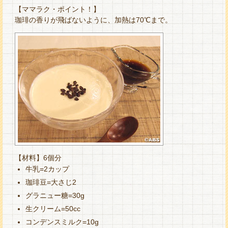
【ママラク・ポイント！】
珈琲の香りが飛ばないように、加熱は70℃まで。
【材料】6個分
牛乳=2カップ
珈琲豆=大さじ2
グラニュー糖=30g
生クリーム=50cc
コンデンスミルク=10g