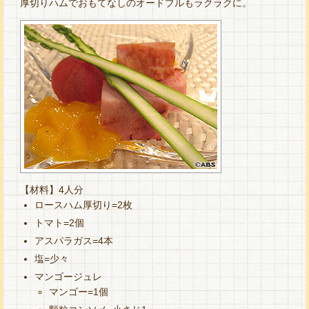
厚切りハムでおもてなしのオードブルもラクラクに。
【材料】4人分
ロースハム厚切り=2枚
トマト=2個
アスパラガス=4本
塩=少々
マンゴージュレ
マンゴー=1個