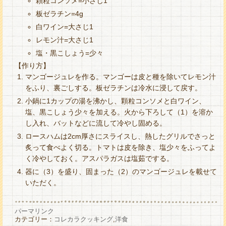
顆粒コンソメ=小さじ1
板ゼラチン=4g
白ワイン=大さじ1
レモン汁=大さじ1
塩・黒こしょう=少々
【作り方】
マンゴージュレを作る。マンゴーは皮と種を除いてレモン汁
をふり、裏ごしする。板ゼラチンは冷水に浸して戻す。
小鍋に1カップの湯を沸かし、顆粒コンソメと白ワイン、
塩、黒こしょう少々を加える。火から下ろして（1）を溶か
し入れ、バットなどに流して冷やし固める。
ロースハムは2cm厚さにスライスし、熱したグリルでさっと
炙って食べよく切る。トマトは皮を除き、塩少々をふってよ
く冷やしておく。アスパラガスは塩茹でする。
器に（3）を盛り、固まった（2）のマンゴージュレを載せて
いただく。
パーマリンク
カテゴリー：
コレカラクッキング
,
洋食