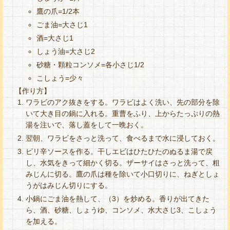
鷹の爪=1/2本
ごま油=大さじ1
酒=大さじ1
しょう油=大さじ2
砂糖・顆粒コンソメ=各小さじ1/2
こしょう=少々
【作り方】
ワラビのアク抜きをする。ワラビはよく洗い、先の部分を除
いて大き目の鍋に入れる。重曹をふり、上からたっぷりの熱
湯を注いで、落し蓋をして一晩おく。
翌朝、ワラビをさっと洗って、食べるまで水に浸しておく。
ピリ辛ソースを作る。干しエビはひたひたのぬるま湯で戻
し、水気をきって細かく切る。ザーサイはさっと洗って、粗
みじんに切る。鷹の爪は種を除いて小口切りに、ねぎとしょ
うがはみじん切りにする。
小鍋にごま油を熱して、（3）を炒める。香りが出てきた
ら、酒、砂糖、しょうゆ、コンソメ、水大さじ3、こしょう
を加える。