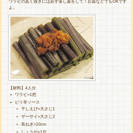
ワラビのあく抜きには必ず落し蓋をして！お皿などでもOKです
よ。
【材料】4人分
ワラビ=1把
ピリ辛ソース
干しえび=大さじ1
ザーサイ=大さじ2
長ねぎ=10cm
しょうが=1片