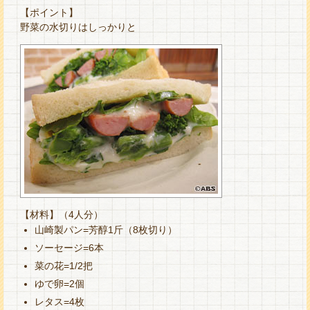
【ポイント】
野菜の水切りはしっかりと
【材料】（4人分）
山崎製パン=芳醇1斤（8枚切り）
ソーセージ=6本
菜の花=1/2把
ゆで卵=2個
レタス=4枚