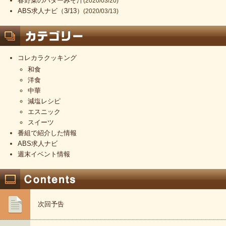
春野菜のバターみそ汁
(2020/03/20)
ABS求人ナビ（3/13）
(2020/03/13)
コレカラクッキング
和食
洋食
中華
減塩レシピ
エスニック
スイーツ
番組で紹介した情報
ABS求人ナビ
週末イベント情報
次回予告