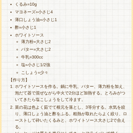
くるみ=10g
マヨネーズ=小さじ4
薄口しょう油=小さじ1
酢=小さじ1
ホワイトソース
薄力粉=大さじ2
バター=大さじ2
牛乳=300cc
塩=小さじ1/2強
こしょう=少々
【作り方】
ホワイトソースを作る。鍋に牛乳、バター、薄力粉を加え、
泡だて器で混ぜながら中火で2分ほど加熱する。とろみがつ
いてきたら塩こしょうをして冷ます。
菜の花は色よく茹でて根元を落とし、3等分する。水気を絞
り、薄口しょう油と酢をふる。粗熱が取れたらよく絞り、ロ
ーストして砕いたくるみと、ホワイトソース大さじ2で合え
る。