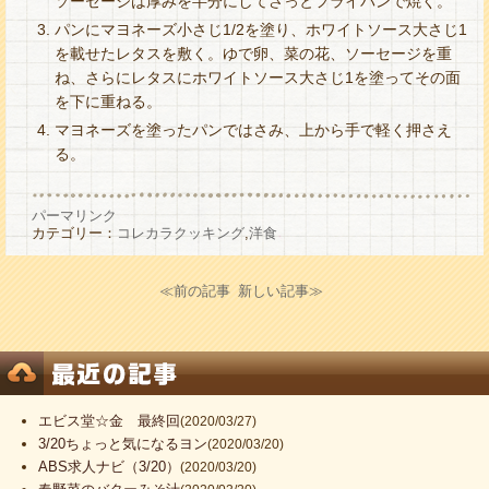
ソーセージは厚みを半分にしてさっとフライパンで焼く。
パンにマヨネーズ小さじ1/2を塗り、ホワイトソース大さじ1
を載せたレタスを敷く。ゆで卵、菜の花、ソーセージを重
ね、さらにレタスにホワイトソース大さじ1を塗ってその面
を下に重ねる。
マヨネーズを塗ったパンではさみ、上から手で軽く押さえ
る。
パーマリンク
カテゴリー：
コレカラクッキング
,
洋食
≪前の記事
新しい記事≫
エビス堂☆金 最終回
(2020/03/27)
3/20ちょっと気になるヨン
(2020/03/20)
ABS求人ナビ（3/20）
(2020/03/20)