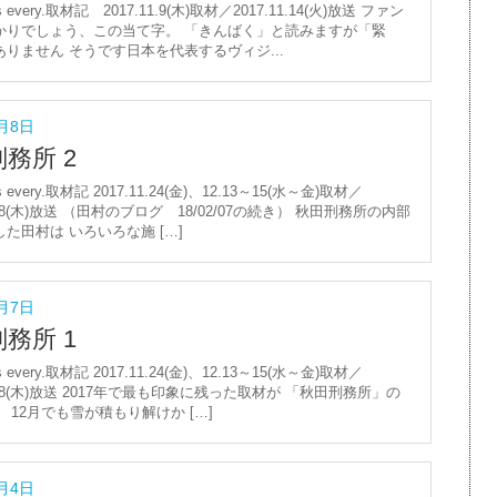
s every.取材記 2017.11.9(木)取材／2017.11.14(火)放送 ファン
かりでしょう、この当て字。 「きんばく」と読みますが「緊
りません そうです日本を代表するヴィジ...
2月8日
務所 2
s every.取材記 2017.11.24(金)、12.13～15(水～金)取材／
2.28(木)放送 （田村のブログ 18/02/07の続き） 秋田刑務所の内部
た田村は いろいろな施 […]
2月7日
務所 1
s every.取材記 2017.11.24(金)、12.13～15(水～金)取材／
12.28(木)放送 2017年で最も印象に残った取材が 「秋田刑務所」の
 12月でも雪が積もり解けか […]
2月4日