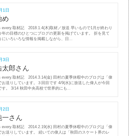
2月1日
始め
ws every.取材記 2018.1.4(木)取材／放送 早いもので1月が終わり
今年の目標のひとつにブログの更新を掲げています。 折を見て
うにいろいろな情報を掲載しながら、日...
9月3日
浩太郎さん
ws every.取材記 2014.3.14(金) 田村の夏季休暇中のブログは「偉
お送りしています。３回目です 4/9(水)に放送した偉人が今回
す。 3/14 秋田中央高校で世界的にも...
9月2日
純一さん
ws every.取材記 2014.2.19(水) 田村の夏季休暇中のブログは「偉
でお送りしています。 続いての偉人は「秋田のスケート界のレ