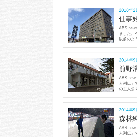
2018年
仕事
ABS ne
ました。
以前のよ
2014年
前野
ABS ne
人列伝」で
の主人公で
2014年
森林
ABS ne
人列伝」