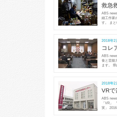
救急
ABS new
細工作家
す。 まと
2018年
コレ
ABS ne
食と芸能
ます。 県
2018年
VR
ABS new
「VR」 V
実」 2016