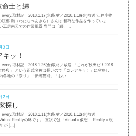
救命士と纏
s every.取材記 2018.1.17(水)取材／2018.1.19(金)放送 江戸小物
の渡部 顕（わたなべあきら）さんは 精巧な作品を作っていま
い工房南天での作業風景 専門は「纏」...
2月3日
アキッ！
ws every.取材記 2018.1.26(金)取材／放送 「これが秋田だ！2018
大祭典」 という正式名称は長いので「コレアキッ！」に省略し
内各地の「祭り」「伝統芸能」「おい...
2月2日
で家探し
s every.取材記 2018.1.11(木)取材／2018.1.12(金)放送
irtual Realityの略です。 直訳では「Virtual＝仮想 Reality＝現
年が […]