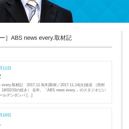
ABS news every.取材記
月11日
2
s every.取材記 2017.11.9(木)取材／2017.11.14(火)放送 （田村
8/02/10の続き） 去年、「ABS news every.」のスタジオにい
ールデンボンバ […]
月10日
1