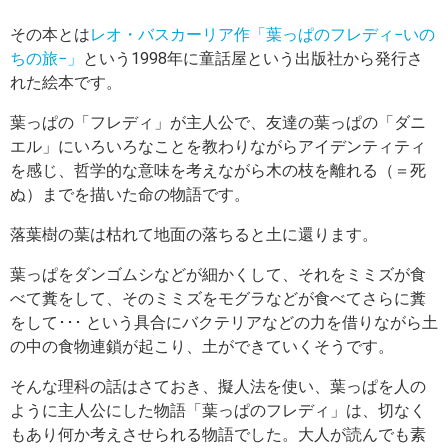
その本とは
レオ・バスカーリア作「葉っぱのフレディ−いの
ちの旅−」
という1998年に童話屋という出版社から発行さ
れた絵本です。
葉っぱの「フレディ」が主人公で、友達の葉っぱの「ダニ
エル」にいろいろなことを教わりながらアイデンティティ
を感じ、哲学的な意味を考えながら木の枝を離れる（＝死
ぬ）までを描いた命の物語です。
落葉樹の葉は枯れて地面の落ちると土に還ります。
葉っぱをダンゴムシなどが細かくして、それをミミズが食
べて糞をして、そのミミズをモグラなどが食べてさらに糞
をして･･･ という具合にバクテリアなどの力を借りながら土
の中の食物連鎖が起こり、土ができていくそうです。
そんな理科の話はさておき、擬人法を使い、葉っぱを人の
ように主人公にした物語「葉っぱのフレディ」は、切なく
もあり何か考えさせられる物語でした。大人が読んでも素