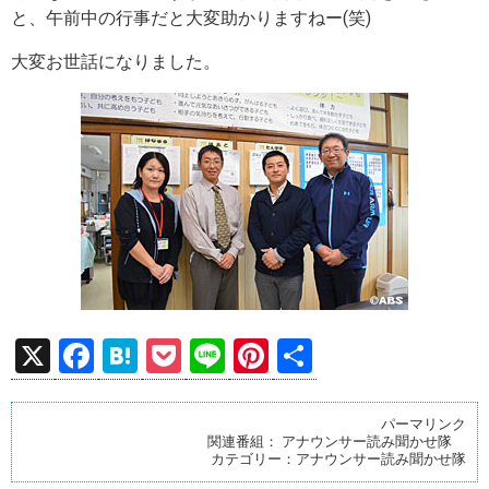
と、午前中の行事だと大変助かりますねー(笑)
大変お世話になりました。
X
F
H
P
Li
Pi
共
a
at
o
n
nt
有
ce
e
ck
e
er
パーマリンク
関連番組：
アナウンサー読み聞かせ隊
b
n
et
es
カテゴリー：
アナウンサー読み聞かせ隊