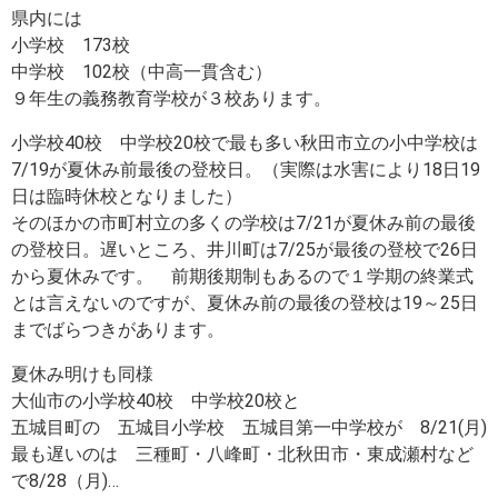
県内には
小学校 173校
中学校 102校（中高一貫含む）
９年生の義務教育学校が３校あります。
小学校40校 中学校20校で最も多い秋田市立の小中学校は
7/19が夏休み前最後の登校日。（実際は水害により18日19
日は臨時休校となりました）
そのほかの市町村立の多くの学校は7/21が夏休み前の最後
の登校日。遅いところ、井川町は7/25が最後の登校で26日
から夏休みです。 前期後期制もあるので１学期の終業式
とは言えないのですが、夏休み前の最後の登校は19～25日
までばらつきがあります。
夏休み明けも同様
大仙市の小学校40校 中学校20校と
五城目町の 五城目小学校 五城目第一中学校が 8/21(月)
最も遅いのは 三種町・八峰町・北秋田市・東成瀬村など
で8/28（月)…