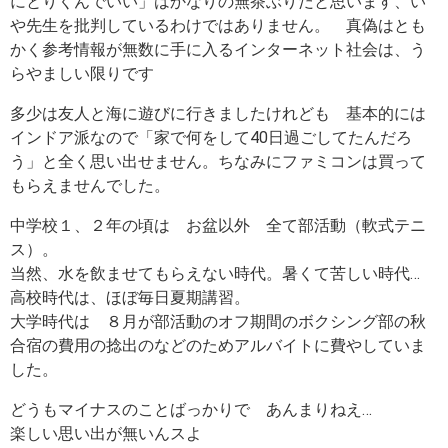
にとりくんでいい」はかなりの無茶ぶりだと思います、い
や先生を批判しているわけではありません。 真偽はとも
かく参考情報が無数に手に入るインターネット社会は、う
らやましい限りです
多少は友人と海に遊びに行きましたけれども 基本的には
インドア派なので「家で何をして40日過ごしてたんだろ
う」と全く思い出せません。ちなみにファミコンは買って
もらえませんでした。
中学校１、２年の頃は お盆以外 全て部活動（軟式テニ
ス）。
当然、水を飲ませてもらえない時代。暑くて苦しい時代…
高校時代は、ほぼ毎日夏期講習。
大学時代は ８月が部活動のオフ期間のボクシング部の秋
合宿の費用の捻出のなどのためアルバイトに費やしていま
した。
どうもマイナスのことばっかりで あんまりねえ…
楽しい思い出が無いんスよ