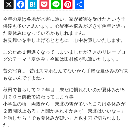
X
F
H
P
Li
Pi
共
a
at
o
n
nt
有
今年の夏は各地が水害に遭い、家が被害を受けたという子
ce
e
ck
e
er
供達も多いと思います。心配事や悩みが尽きず例年と違っ
b
n
et
es
た夏休みになっているかもしれません。
o
a
t
お見舞いを申し上げるとともに 心中お察しいたします。
o
このため１週遅くなってしまいましたが７月のリレーブロ
k
グのテーマ「夏休み」今回は田村修が執筆いたします。
昔の写真… 昔はスマホなんてないから手軽な夏休みの写真
もないんですよね～
秋田で暮らして２７年目 未だに慣れないのが夏休みが８
月２０日前後で終わってしまう事
小学生の頃 両親から「東北の雪が多いところは冬休みが
２週間以上ある」と聞かされすかさず「東北はいいな～」
と話したら「でも夏休みが短い」と返す刀で切られまし
た。