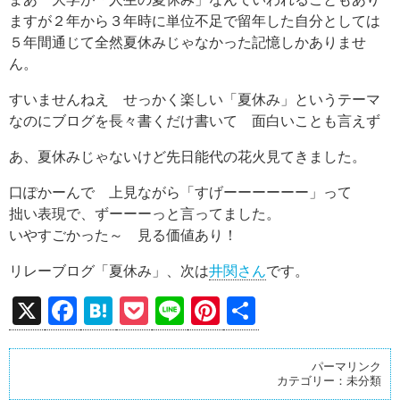
ますが２年から３年時に単位不足で留年した自分としては
５年間通じて全然夏休みじゃなかった記憶しかありませ
ん。
すいませんねえ せっかく楽しい「夏休み」というテーマ
なのにブログを長々書くだけ書いて 面白いことも言えず
あ、夏休みじゃないけど先日能代の花火見てきました。
口ぽかーんで 上見ながら「すげーーーーーー」って
拙い表現で、ずーーーっと言ってました。
いやすごかった～ 見る価値あり！
リレーブログ「夏休み」、次は
井関さん
です。
X
F
H
P
Li
Pi
共
a
at
o
n
nt
有
ce
e
ck
e
er
パーマリンク
カテゴリー：
未分類
b
n
et
es