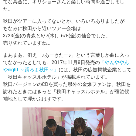
てな具合に、キリショーさんと楽しい時間を過ごしまし
た。
秋田がツアーに入ってないとか、いろいろありましたが
ちなみに秋田から近いツアー会場は
3/23(金)の青森と6/7(木)、6/8(金)の仙台でした。
売り切れていますね…
まあまあ、例え「♪あーきたー♪」という言葉しか曲に入っ
てなかったとしても、2017年11月8日発売の
「やんややん
やnight ～踊ろよ秋田～」
には、秋田の広告掲載企業として
「秋田キャッスルホテル」が掲載されています。
秋田バージョンのCDを買った県外の金爆ファンは、秋田を
訪れたときにはきっと「秋田キャッスルホテル」が宿泊候
補地として浮かぶはずです。