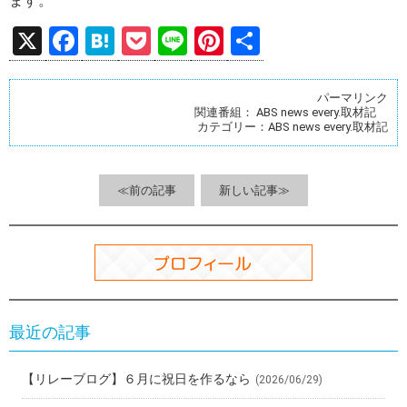
ます。
X
F
H
P
Li
Pi
共
a
at
o
n
nt
有
ce
e
ck
e
er
パーマリンク
関連番組：
ABS news every.取材記
b
n
et
es
カテゴリー：
ABS news every.取材記
o
a
t
o
≪前の記事
新しい記事≫
k
最近の記事
【リレーブログ】６月に祝日を作るなら
(2026/06/29)