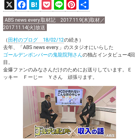
X
F
H
P
Li
Pi
共
a
at
o
n
nt
有
ABS news every.取材記 2017.11.9(木)取材／
ce
e
ck
e
er
2017.11.14(火)放送
b
n
et
es
（
田村のブログ 18/02/12
の続き）
o
a
t
去年、「ABS news every.」のスタジオにいらした
o
ゴールデンボンバーの鬼龍院翔さん
の独占インタビュー4回
k
目。
金爆ファンのみなさんだけのためにお送りしています。Ｅ
ッキー Ｆーじー Ｙさん 頑張ります。