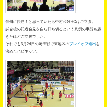
信州に快勝！と思っていたら中村和雄HCはご立腹。
試合後の記者会見を自ら打ち切るという異例の事態も起
きたほどご立腹でした。
それでも3月24日の埼玉戦で東地区の
プレイオフ進出
を
決めたハピネッツ。