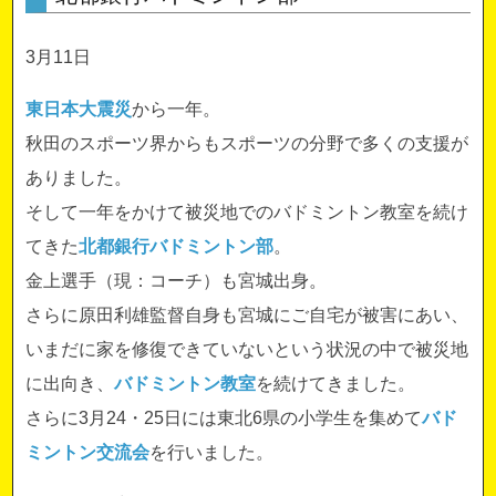
3月11日
東日本大震災
から一年。
秋田のスポーツ界からもスポーツの分野で多くの支援が
ありました。
そして一年をかけて被災地でのバドミントン教室を続け
てきた
北都銀行バドミントン部
。
金上選手（現：コーチ）も宮城出身。
さらに原田利雄監督自身も宮城にご自宅が被害にあい、
いまだに家を修復できていないという状況の中で被災地
に出向き、
バドミントン教室
を続けてきました。
さらに3月24・25日には東北6県の小学生を集めて
バド
ミントン交流会
を行いました。