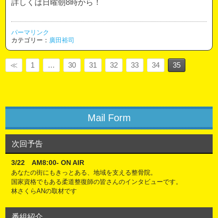
詳しくは日曜朝8時から！
パーマリンク
カテゴリー：
廣田裕司
≪
1
…
30
31
32
33
34
35
Mail Form
次回予告
3/22 AM8:00- ON AIR
あなたの街にもきっとある、地域を支える整骨院。
国家資格でもある柔道整復師の皆さんのインタビューです。
林さくらANの取材です
番組紹介