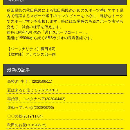
秋田県民の秋田県民による秋田県民のためのスポーツ番組です！県
内で活躍するスポーツ選手のインタビューを中心に、軽妙なトーク
でスポーツマンを応援します！時には臨場感のあるスポーツ実況も
交えて、試合の様子を伝えます。
前身は昭和40年代の「週刊スポーツコーナー」。
番組は1990年から続くABSラジオの長寿番組です。
【パーソナリティ】廣田裕司
【取材陣】アナウンス部一同
最新の記事
高校3年生！！
(2020/06/11)
夏は来ると信じて
(2020/04/10)
再始動、ヨネタナペア
(2020/04/02)
運動っていいな
(2020/03/06)
〇〇の秋
(2019/11/04)
秋田のお花
(2019/08/15)