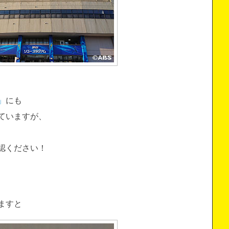
」
にも
ていますが、
認ください！
ますと