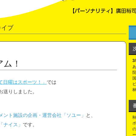
カイブ
3
アム！
て日曜はスポーツ！」
では
お送りしました。
メント施設の企画・運営会社「ソユー」
と、
「ナイス」
です。