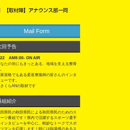
Mail Form
次回予告
/22 AM8:00- ON AIR
あなたの街にもきっとある、地域を支える整骨
院。
国家資格でもある柔道整復師の皆さんのインタ
ビューです。
林さくらANの取材です
番組紹介
秋田県民の秋田県民による秋田県民のためのス
ポーツ番組です！県内で活躍するスポーツ選手
のインタビューを中心に、軽妙なトークでスポ
ーツマンを応援します！時には臨場感のあるス