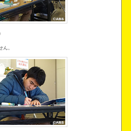
り
せん。