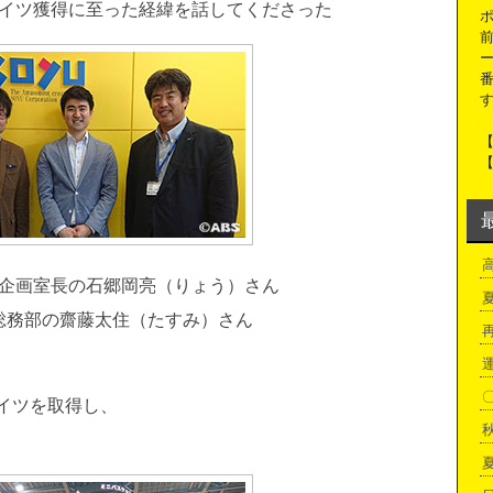
イツ獲得に至った経緯を話してくださった
番
企画室長の石郷岡亮（りょう）さん
総務部の齋藤太住（たすみ）さん
イツを取得し、