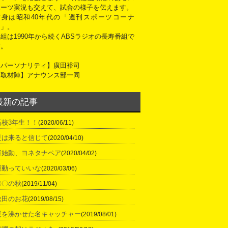
ポーツ実況も交えて、試合の様子を伝えます。
前身は昭和40年代の「週刊スポーツコーナ
ー」。
組は1990年から続くABSラジオの長寿番組で
す。
【パーソナリティ】廣田裕司
【取材陣】アナウンス部一同
最新の記事
高校3年生！！
(2020/06/11)
夏は来ると信じて
(2020/04/10)
再始動、ヨネタナペア
(2020/04/02)
運動っていいな
(2020/03/06)
〇〇の秋
(2019/11/04)
秋田のお花
(2019/08/15)
夏を沸かせた名キャッチャー
(2019/08/01)