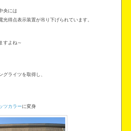
中央には
電光得点表示装置が吊り下げられています。
ますよね～
ングライツを取得し、
ッツカラー
に変身