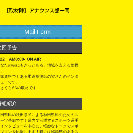
Mail Form
次回予告
/22 AM8:00- ON AIR
あなたの街にもきっとある、地域を支える整骨
院。
国家資格でもある柔道整復師の皆さんのインタ
ビューです。
林さくらANの取材です
番組紹介
秋田県民の秋田県民による秋田県民のためのス
ポーツ番組です！県内で活躍するスポーツ選手
のインタビューを中心に、軽妙なトークでスポ
ーツマンを応援します！時には臨場感のあるス