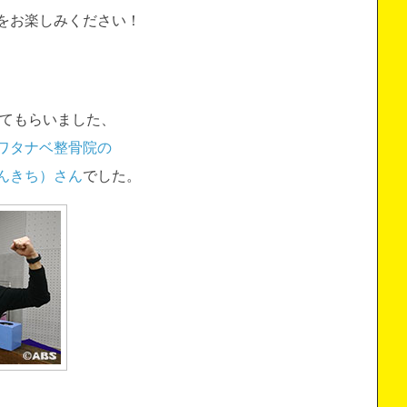
をお楽しみください！
してもらいました、
ワタナベ整骨院の
んきち）さん
でした。