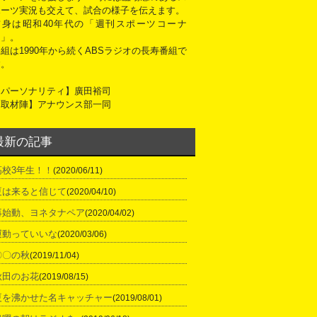
ポーツ実況も交えて、試合の様子を伝えます。
前身は昭和40年代の「週刊スポーツコーナ
ー」。
組は1990年から続くABSラジオの長寿番組で
す。
【パーソナリティ】廣田裕司
【取材陣】アナウンス部一同
最新の記事
高校3年生！！
(2020/06/11)
夏は来ると信じて
(2020/04/10)
再始動、ヨネタナペア
(2020/04/02)
運動っていいな
(2020/03/06)
〇〇の秋
(2019/11/04)
秋田のお花
(2019/08/15)
夏を沸かせた名キャッチャー
(2019/08/01)