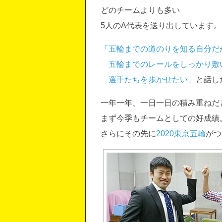
どのチームよりも多い
5人のA代表を送り出しています。
「五輪までの道のりを知る自分だ
五輪までのレールをしっかり敷
選手たちを歩かせたい」
と話し
一年一年、一日一日の積み重ねだ
まず今季もチームとしての好成績
さらにその先に
2020東京五輪
がつ