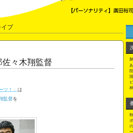
カイブ
3
部佐々木翔監督
ーツ！」
は
翔監督
を