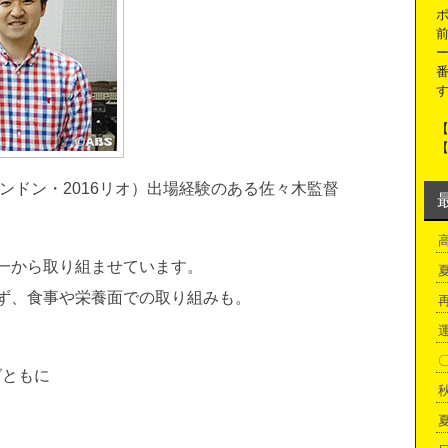
番
ロンドン・2016リオ）出場経験のある佐々木監督
一から取り組ませています。
ず、食事や栄養面での取り組みも。
グともに
。