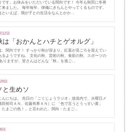
りです。お休みをいただいている関向です！ 今年も秋田に冬将
て来ました。 毎年毎年、律儀にきちんとやってくるものです。
はといえば、我が子との生活をなんとかか...
月12日
秋は「おかんとハチとゲオルグ」
は、関向です！ すっかり秋が深まり、紅葉が見ごろを迎えてい
あるようですね。 文化の秋、芸術の秋、食欲の秋、スポーツの
ありますが、皆さんはどんな「秋」を過ご...
月20日
ソと生めソ
こんにちは。 先日の「ごくじょうラジオ」放送内で、火曜日メ
廣田裕司ＡＮ、佐藤有希ＡＮ）に 「色で言うとうっすい黄」
！たまごの色！」と言われた、関向・たまご...
月8日