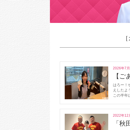
［
2026年7
【ご
はろー！
えしたよ
この半年
2022年12
「秋