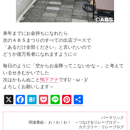
来年までにお金持ちになれたら
次のＡＢＳまつりのすべての出店ブースで
「あるだけ全部ください」と言いたいので
どうか億万長者になれますように☆
毎日のように「空からお金降ってこないかな～」と考えて
いるせきむかいでした
次はかもんぬこと
鴨下アナ
です(/・ω・)/
よろしくお願いします～
X
F
H
P
Li
Pi
共
a
at
o
n
nt
有
ce
e
ck
e
er
パーマリンク
関連番組：
わ！わ！わ！ ～つなげるリレーブログ～
b
n
et
es
カテゴリー：
リレーブログ