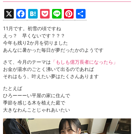
X
F
H
P
Li
Pi
共
a
at
o
n
nt
有
11月です。初雪の頃ですね
ce
e
ck
e
er
えっ？ 早くないです？？？
b
n
et
es
今年も残り2か月を切りました
o
a
t
あんなに暑かった毎日が夢だったかのようです
o
さて、今月のテーマは
「もしも億万長者になったら」
k
お金が湯水のごとく沸いて出るのであれば
それはもう、叶えたい夢はたくさんあります
たとえば
ひろーーーい平屋の家に住んで
季節を感じる木を植えた庭で
大きなわんことじゃれあいたい