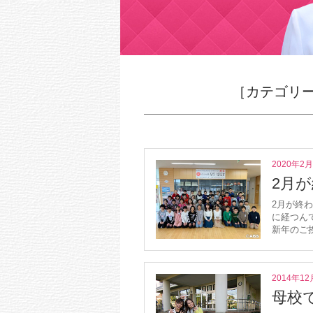
［カテゴリ
2020年2
2月
2月が終わ
に経つん
新年のご挨
2014年12
母校