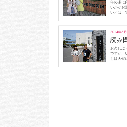
年の瀬に
いかがお
いえば、雪
2014年6
読み
お久しぶ
ですが、
しは天候に