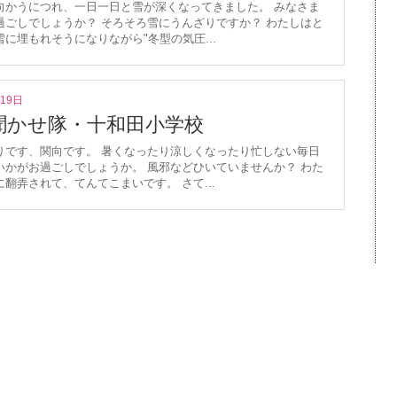
向かうにつれ、一日一日と雪が深くなってきました。 みなさま
過ごしでしょうか？ そろそろ雪にうんざりですか？ わたしはと
に埋もれそうになりながら"冬型の気圧...
月19日
聞かせ隊・十和田小学校
りです、関向です。 暑くなったり涼しくなったり忙しない毎日
いかがお過ごしでしょうか。 風邪などひいていませんか？ わた
翻弄されて、てんてこまいです。 さて...