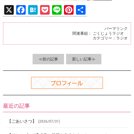
X
F
H
P
Li
Pi
共
a
at
o
n
nt
有
ce
e
ck
e
er
パーマリンク
関連番組：
ごくじょうラジオ
b
n
et
es
カテゴリー：
ラジオ
o
a
t
o
≪前の記事
新しい記事≫
k
最近の記事
【ごあいさつ】
(2026/07/31)