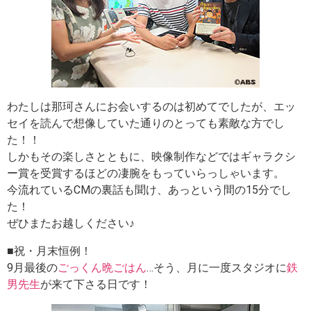
わたしは那珂さんにお会いするのは初めてでしたが、エッ
セイを読んで想像していた通りのとっても素敵な方でし
た！！
しかもその楽しさとともに、映像制作などではギャラクシ
ー賞を受賞するほどの凄腕をもっていらっしゃいます。
今流れているCMの裏話も聞け、あっという間の15分でし
た！
ぜひまたお越しください♪
■祝・月末恒例！
9月最後の
ごっくん晩ごはん
…そう、月に一度スタジオに
鉄
男先生
が来て下さる日です！