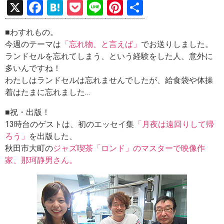
X
F
H
P
Li
Pi
共
a
at
o
n
nt
有
■わすれもの。
ce
e
ck
e
er
今週のテーマは
「忘れ物、と言えば」
でお送りしました。
b
n
et
es
ランドセルを忘れてしまう、という経験をした人、意外に
o
a
t
多いんですね！
わたしはランドセルは忘れませんでしたが、給食袋や体操
o
着はたまに忘れました…
k
■祝・出版！
13時台のゲストは、初のエッセイ集
「月夜は遠回りして帰
ろう」
を出版した、
秋田市大町の
ジャズ喫茶「ロンド」のマスターで映像作
家、那珂静男さん。