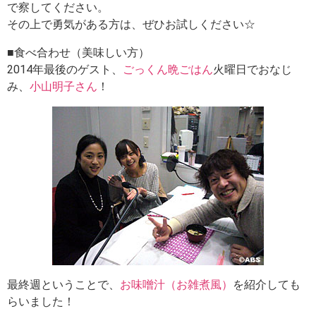
で察してください。
その上で勇気がある方は、ぜひお試しください☆
■食べ合わせ（美味しい方）
2014年最後のゲスト、
ごっくん晩ごはん
火曜日でおなじ
み、
小山明子さん
！
最終週ということで、
お味噌汁（お雑煮風）
を紹介しても
らいました！