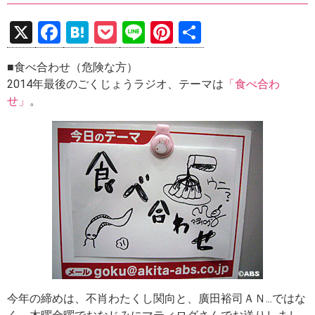
X
F
H
P
Li
Pi
共
a
at
o
n
nt
有
■食べ合わせ（危険な方）
ce
e
ck
e
er
2014年最後のごくじょうラジオ、テーマは
「食べ合わ
b
n
et
es
せ」
。
o
a
t
o
k
今年の締めは、不肖わたくし関向と、廣田裕司ＡＮ...ではな