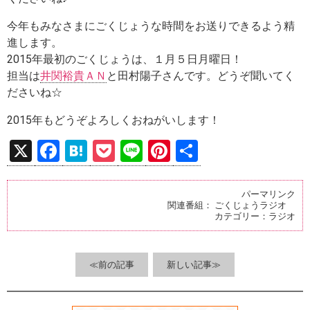
今年もみなさまにごくじょうな時間をお送りできるよう精
進します。
2015年最初のごくじょうは、１月５日月曜日！
担当は
井関裕貴ＡＮ
と田村陽子さんです。どうぞ聞いてく
ださいね☆
2015年もどうぞよろしくおねがいします！
X
F
H
P
Li
Pi
共
a
at
o
n
nt
有
ce
e
ck
e
er
パーマリンク
関連番組：
ごくじょうラジオ
b
n
et
es
カテゴリー：
ラジオ
o
a
t
o
≪前の記事
新しい記事≫
k