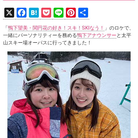
X
F
H
P
Li
Pi
共
a
at
o
n
nt
有
「
鴨下望美・関円花の好き！スキ！SKIなう！
」のロケで、
ce
e
ck
e
er
一緒にパーソナリティーを務める
鴨下アナウンサー
と太平
b
n
et
es
山スキー場オーパスに行ってきました！
o
a
t
o
k