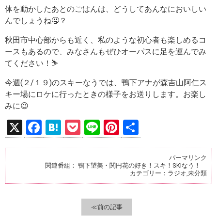
体を動かしたあとのごはんは、どうしてあんなにおいしい
んでしょうね🤤？
秋田市中心部からも近く、私のような初心者も楽しめるコ
ースもあるので、みなさんもぜひオーパスに足を運んでみ
てください！⛷️
今週(２/１９)のスキーなうでは、鴨下アナが森吉山阿仁ス
キー場にロケに行ったときの様子をお送りします。お楽し
みに😉
X
F
H
P
Li
Pi
共
a
at
o
n
nt
有
ce
e
ck
e
er
パーマリンク
関連番組：
鴨下望美・関円花の好き！スキ！SKIなう！
b
n
et
es
カテゴリー：
ラジオ
,
未分類
o
a
t
o
≪前の記事