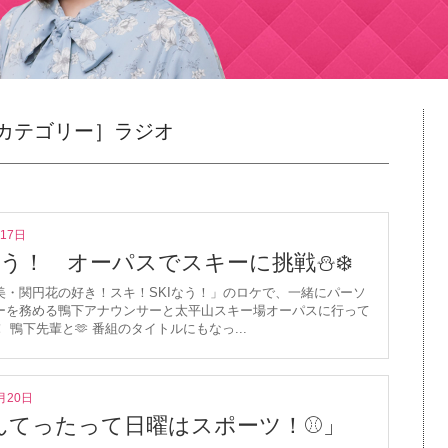
カテゴリー］ラジオ
月17日
なう！ オーパスでスキーに挑戦⛄️❄️
美・関円花の好き！スキ！SKIなう！」のロケで、一緒にパーソ
ーを務める鴨下アナウンサーと太平山スキー場オーパスに行って
 鴨下先輩と🫶 番組のタイトルにもなっ...
月20日
んてったって日曜はスポーツ！⚾️」