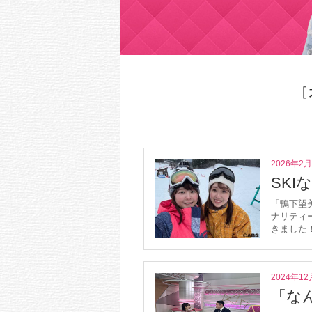
［
2026年2
SKI
「鴨下望
ナリティ
きました！
2024年12
「な