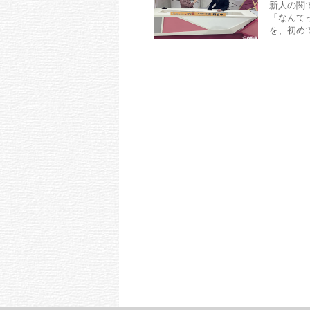
新人の関
「なんて
を、初めて