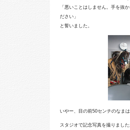
k
「悪いことはしません。手を抜か
ださい」
と誓いました。
いやー、目の前50センチのなま
スタジオで記念写真を撮りました