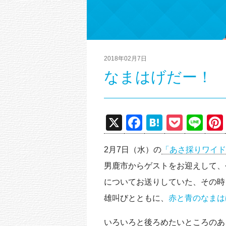
2018年02月7日
なまはげだー！
X
F
H
P
Li
a
at
o
n
2月7日（水）の
「あさ採りワイド
c
e
ck
e
男鹿市からゲストをお迎えして、
e
n
et
についてお送りしていた、その時
b
a
雄叫びとともに、
赤と青のなまは
o
o
いろいろと後ろめたいところのあ