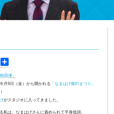
Pi
共
nt
有
秋田便」
er
今月9日（金）から開かれる
「なまはげ柴灯まつり」
e
！
st
げ
がスタジオに入ってきました。
る私は、なまはげさんに責められて平身低頭。