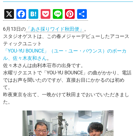
X
F
H
P
Li
Pi
共
a
at
o
n
nt
有
6月13日の
「あさ採りワイド秋田便」
。
ce
e
ck
e
er
スタジオゲストは、この春メジャーデビューしたアコース
b
n
et
es
ティックユニット
o
a
t
「YOU-YU BOUNCE」（ユー・ユー・バウンス）のボーカ
ル、佐々木友和さん
。
o
佐々木さんは由利本荘市の出身です。
k
水曜リクエストで「YOU-YU BOUNCE」の曲がかかり、電話
ではお声を聞いたのですが、直接お目にかかるのは初め
て。
昨夜東京を出て、一晩かけて秋田までおいでいただきまし
た。