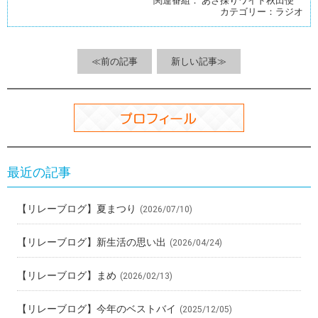
関連番組：
あさ採りワイド秋田便
b
n
et
es
カテゴリー：
ラジオ
o
a
t
o
≪前の記事
新しい記事≫
k
最近の記事
【リレーブログ】夏まつり
(2026/07/10)
【リレーブログ】新生活の思い出
(2026/04/24)
【リレーブログ】まめ
(2026/02/13)
【リレーブログ】今年のベストバイ
(2025/12/05)