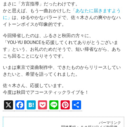
まさに「方言指導」だったわけです。
かと思えば、もう一曲おかけした
「あなたに届きますよう
に」
は、ゆるやかなバラードで、佐々木さんの爽やかなハ
イトーンボイスが印象的です。
今回帰省したのは、ふるさと秋田の方々に、
「YOU-YU BOUNCEを応援してくれてありがとうございま
す」という、お礼のためだそうで、短い帰省ながら、あち
こち回ることになりそうです。
いまは東京で楽曲制作中、できたものからリリースしてい
きたいと、希望を語ってくれました。
佐々木さん、応援しています。
今度は秋田でアコースティックライブを！
X
F
H
P
Li
Pi
共
a
at
o
n
nt
有
ce
e
ck
e
er
パーマリンク