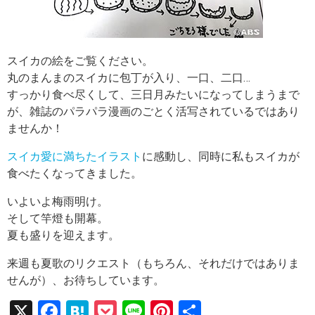
スイカの絵をご覧ください。
丸のまんまのスイカに包丁が入り、一口、二口…
すっかり食べ尽くして、三日月みたいになってしまうまで
が、雑誌のパラパラ漫画のごとく活写されているではあり
ませんか！
スイカ愛に満ちたイラスト
に感動し、同時に私もスイカが
食べたくなってきました。
いよいよ梅雨明け。
そして竿燈も開幕。
夏も盛りを迎えます。
来週も夏歌のリクエスト（もちろん、それだけではありま
せんが）、お待ちしています。
X
F
H
P
Li
Pi
共