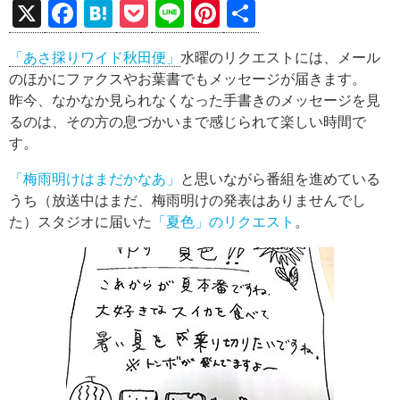
X
F
H
P
Li
Pi
共
a
at
o
n
nt
有
「あさ採りワイド秋田便」
水曜のリクエストには、メール
ce
e
ck
e
er
のほかにファクスやお葉書でもメッセージが届きます。
b
n
et
es
昨今、なかなか見られなくなった手書きのメッセージを見
o
a
t
るのは、その方の息づかいまで感じられて楽しい時間で
す。
o
k
「梅雨明けはまだかなあ」
と思いながら番組を進めている
うち（放送中はまだ、梅雨明けの発表はありませんでし
た）スタジオに届いた
「夏色」のリクエスト
。