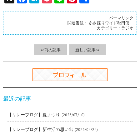
a
at
o
n
nt
有
ce
e
ck
e
er
パーマリンク
関連番組：
あさ採りワイド秋田便
b
n
et
es
カテゴリー：
ラジオ
o
a
t
o
≪前の記事
新しい記事≫
k
最近の記事
【リレーブログ】夏まつり
(2026/07/10)
【リレーブログ】新生活の思い出
(2026/04/24)