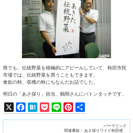
県でも、伝統野菜を積極的にアピールしていて、秋田市民
市場では、伝統野菜を買うこともできます。
食欲の秋、収穫の秋にちなんだお話でした。
明日の「あさ採り」担当、鶴岡さんにバトンタッチです。
X
F
H
P
Li
Pi
共
a
at
o
n
nt
有
ce
e
ck
e
er
パーマリンク
関連番組：
あさ採りワイド秋田便