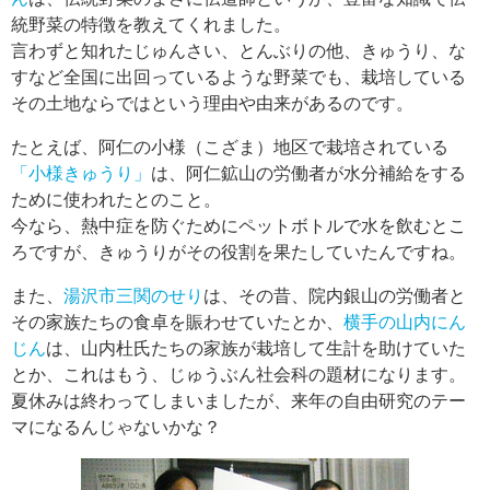
統野菜の特徴を教えてくれました。
言わずと知れたじゅんさい、とんぶりの他、きゅうり、な
すなど全国に出回っているような野菜でも、栽培している
その土地ならではという理由や由来があるのです。
たとえば、阿仁の小様（こざま）地区で栽培されている
「小様きゅうり」
は、阿仁鉱山の労働者が水分補給をする
ために使われたとのこと。
今なら、熱中症を防ぐためにペットボトルで水を飲むとこ
ろですが、きゅうりがその役割を果たしていたんですね。
また、
湯沢市三関のせり
は、その昔、院内銀山の労働者と
その家族たちの食卓を賑わせていたとか、
横手の山内にん
じん
は、山内杜氏たちの家族が栽培して生計を助けていた
とか、これはもう、じゅうぶん社会科の題材になります。
夏休みは終わってしまいましたが、来年の自由研究のテー
マになるんじゃないかな？