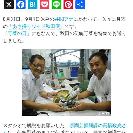
X
F
H
P
Li
Pi
共
a
at
o
n
nt
有
8月31日、9月1日休みの
井関アナ
にかわって、久々に月曜
ce
e
ck
e
er
の
「あさ採りワイド秋田便」
です。
b
n
et
es
「野菜の日」
にちなんで、秋田の伝統野菜を特集でお送り
o
a
t
しました。
o
k
スタジオで解説をお願いした、
県園芸振興課の高橋政光さ
ん
は、伝統野菜のまさに伝道師というか、豊富な知識で伝