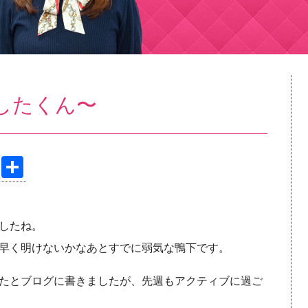
したくん〜
Pi
共
nt
有
er
したね。
e
早く明けないかなあとすでに弱気な鴨下です。
st
たとブログに書きましたが、先週もアクティブに過ご