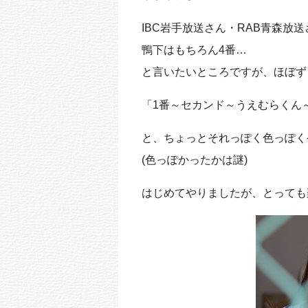
k
IBC岩手放送さん・RAB青森放
鴨下はもちろん4番…
と言いたいところですが、ほぼず
「1番～セカンド～うえむらくん
と、ちょっとそれっぽく色っぽくやっ
(色っぽかったかは謎)
はじめてやりましたが、とっても