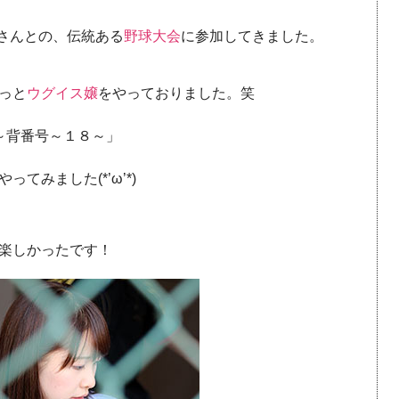
送さんとの、伝統ある
野球大会
に参加してきました。
っと
ウグイス嬢
をやっておりました。笑
～背番号～１８～」
てみました(*’ω’*)
楽しかったです！