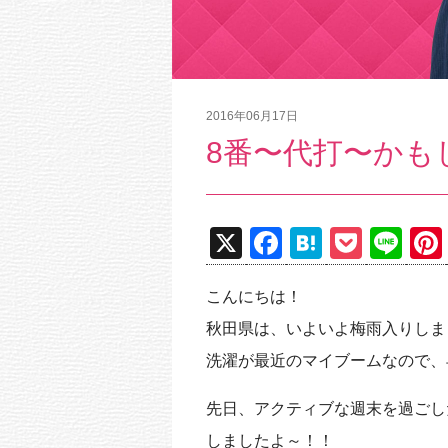
2016年06月17日
8番〜代打〜かも
X
F
H
P
Li
a
at
o
n
こんにちは！
c
e
ck
e
秋田県は、いよいよ梅雨入りしま
e
n
et
洗濯が最近のマイブームなので、
b
a
o
先日、アクティブな週末を過ごし
o
しましたよ～！！