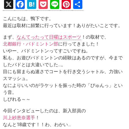
X
F
H
P
Li
Pi
共
a
at
o
n
nt
有
こんにちは、鴨下です。
ce
e
ck
e
er
最近は取材に頻繁に行っています！ありがたいことです。
b
n
et
es
まず、
なんてったって日曜はスポーツ
！の取材で、
o
a
t
北都銀行・バドミントン部
に行ってきました！
o
いやー、バドミントンってすごいですね。
k
私も、お遊びバドミントンの経験はあるのですが、今まで
したバドとは大違いでした…。
目にも留まらぬ速さでコートを行き交うシャトル、力強い
スマッシュ。
なによりいいのがラケットを振った時の「びゅんっ」とい
う音。
しびれる～～
今回インタビューしたのは、新入部員の
川上紗恵奈選手
！
なんと18歳です！！わ、わかい…