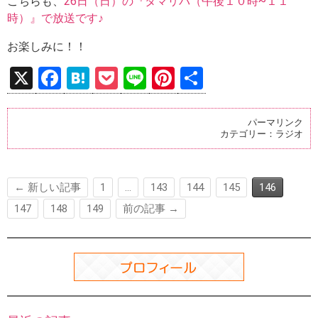
こちらも、
26日（日）の『タマリバ（午後１０時~１１
時）』で放送です♪
お楽しみに！！
X
F
H
P
Li
Pi
共
a
at
o
n
nt
有
ce
e
ck
e
er
パーマリンク
カテゴリー：
ラジオ
b
n
et
es
o
a
t
o
← 新しい記事
1
…
143
144
145
146
k
147
148
149
前の記事 →