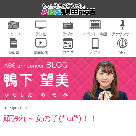
2016年07月15日
頑張れ～女の子(*’ω’*)！！