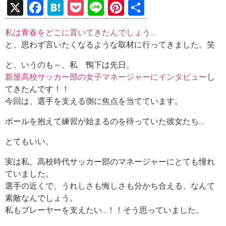
X
F
H
P
Li
Pi
共
a
at
o
n
nt
有
私は青春をどこに置いてきたんでしょう…
ce
e
ck
e
er
と、思わず言いたくなるような取材に行ってきました。笑
b
n
et
es
と、いうのも～、私 鴨下は先日、
o
a
t
新屋高校サッカー部の女子マネージャーにインタビュー
し
o
てきたんです！！
k
今回は、選手を支える側に焦点を当てています。
ボールを抱えて練習が始まるのを待っていた彼女たち…
とてもいい。
実は私、高校時代サッカー部のマネージャーにとても憧れ
ていました。
選手の近くで、うれしさも悔しさも分かち合える、なんて
素敵なんでしょう。
私もプレーヤーを支えたい…！！そう思っていました。