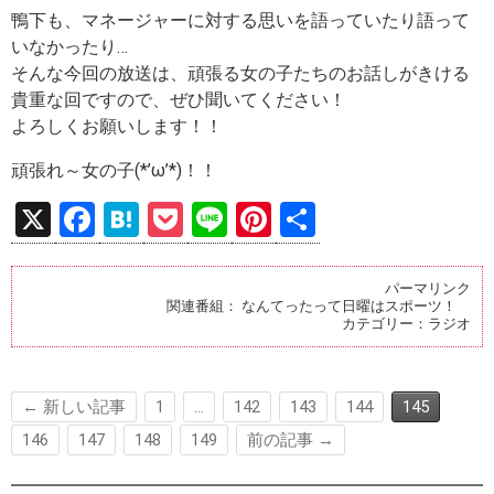
鴨下も、マネージャーに対する思いを語っていたり語って
いなかったり…
そんな今回の放送は、頑張る女の子たちのお話しがきける
貴重な回ですので、ぜひ聞いてください！
よろしくお願いします！！
頑張れ～女の子(*’ω’*)！！
X
F
H
P
Li
Pi
共
a
at
o
n
nt
有
ce
e
ck
e
er
パーマリンク
関連番組：
なんてったって日曜はスポーツ！
b
n
et
es
カテゴリー：
ラジオ
o
a
t
o
← 新しい記事
1
…
142
143
144
145
k
146
147
148
149
前の記事 →