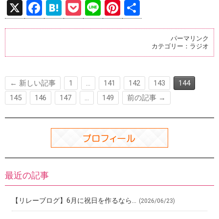
X
F
H
P
Li
Pi
共
a
at
o
n
nt
有
ce
e
ck
e
er
パーマリンク
カテゴリー：
ラジオ
b
n
et
es
o
a
t
o
← 新しい記事
1
…
141
142
143
144
k
145
146
147
…
149
前の記事 →
最近の記事
【リレーブログ】6月に祝日を作るなら…
(2026/06/23)