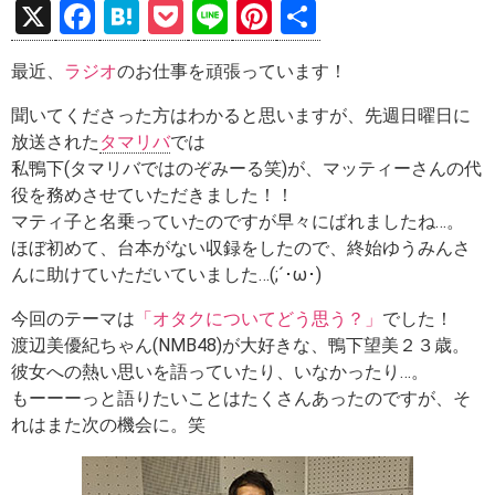
X
F
H
P
Li
Pi
共
a
at
o
n
nt
有
最近、
ラジオ
のお仕事を頑張っています！
ce
e
ck
e
er
b
n
et
es
聞いてくださった方はわかると思いますが、先週日曜日に
放送された
タマリバ
では
o
a
t
私鴨下(タマリバではのぞみーる笑)が、マッティーさんの代
o
役を務めさせていただきました！！
k
マティ子と名乗っていたのですが早々にばれましたね…。
ほぼ初めて、台本がない収録をしたので、終始ゆうみんさ
んに助けていただいていました…(;´･ω･)
今回のテーマは
「オタクについてどう思う？」
でした！
渡辺美優紀ちゃん(NMB48)が大好きな、鴨下望美２３歳。
彼女への熱い思いを語っていたり、いなかったり…。
もーーーっと語りたいことはたくさんあったのですが、そ
れはまた次の機会に。笑