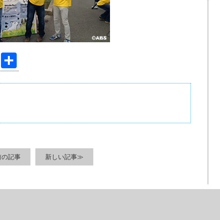
Pi
共
nt
有
er
e
st
前の記事
新しい記事≫
すべての無断転載を禁じます。Copyright © Akita Broadcasting System. All Ri