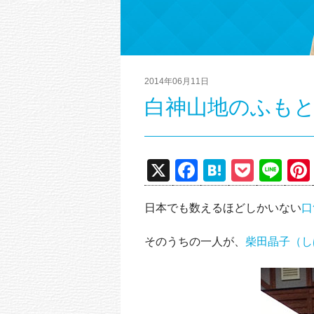
2014年06月11日
白神山地のふも
X
F
H
P
Li
a
at
o
n
日本でも数えるほどしかいない
口
c
e
ck
e
e
n
et
そのうちの一人が、
柴田晶子（し
b
a
o
o