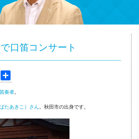
とで口笛コンサート
Pi
共
nt
有
笛奏者
。
er
e
ばたあきこ）さん
。秋田市の出身です。
st