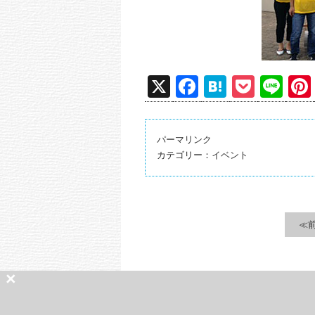
X
F
H
P
Li
a
at
o
n
c
e
ck
e
パーマリンク
e
n
et
カテゴリー：
イベント
b
a
o
o
≪
k
×
掲載されている記事・写真等