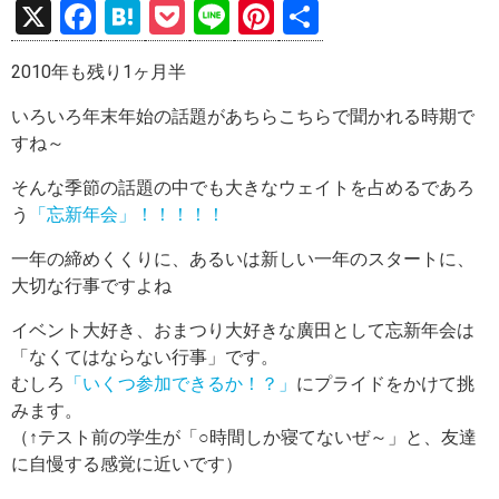
X
F
H
P
Li
Pi
共
a
at
o
n
nt
有
2010年も残り1ヶ月半
ce
e
ck
e
er
b
n
et
es
いろいろ年末年始の話題があちらこちらで聞かれる時期で
すね～
o
a
t
o
そんな季節の話題の中でも大きなウェイトを占めるであろ
う
「忘新年会」！！！！！
k
一年の締めくくりに、あるいは新しい一年のスタートに、
大切な行事ですよね
イベント大好き、おまつり大好きな廣田として忘新年会は
「なくてはならない行事」です。
むしろ
「いくつ参加できるか！？」
にプライドをかけて挑
みます。
（↑テスト前の学生が「○時間しか寝てないぜ～」と、友達
に自慢する感覚に近いです）