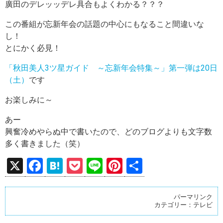
廣田のデレッッデレ具合もよくわかる？？？
この番組が忘新年会の話題の中心にもなること間違いな
し！
とにかく必見！
「秋田美人3ツ星ガイド ～忘新年会特集～」第一弾は20日
（土）
です
お楽しみに～
あー
興奮冷めやらぬ中で書いたので、どのブログよりも文字数
多く書きました（笑）
X
F
H
P
Li
Pi
共
a
at
o
n
nt
有
ce
e
ck
e
er
パーマリンク
カテゴリー：
テレビ
b
n
et
es