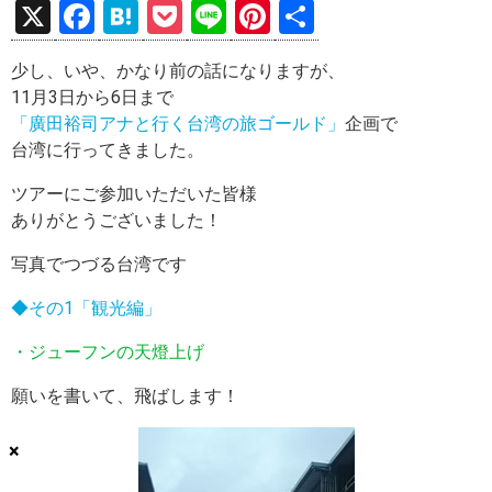
X
F
H
P
Li
Pi
共
a
at
o
n
nt
有
少し、いや、かなり前の話になりますが、
ce
e
ck
e
er
11月3日から6日まで
b
n
et
es
「廣田裕司アナと行く台湾の旅ゴールド」
企画で
o
a
t
台湾に行ってきました。
o
ツアーにご参加いただいた皆様
k
ありがとうございました！
写真でつづる台湾です
◆その1「観光編」
・ジューフンの天燈上げ
願いを書いて、飛ばします！
×