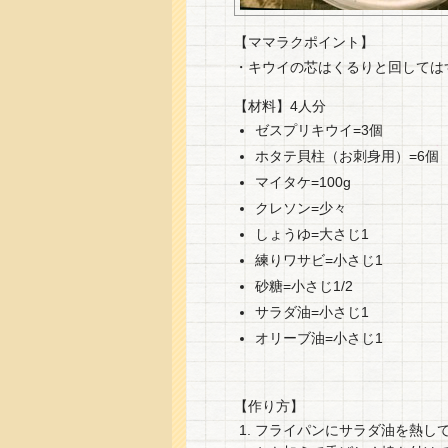
【ママラクポイント】
・キウイの芯はくるりと回しては
【材料】4人分
ゼスプリキウイ=3個
ホタテ貝柱（お刺身用）=6個
マイタケ=100g
クレソン=少々
しょうゆ=大さじ1
練りワサビ=小さじ1
砂糖=小さじ1/2
サラダ油=小さじ1
オリーブ油=小さじ1
【作り方】
フライパンにサラダ油を熱し