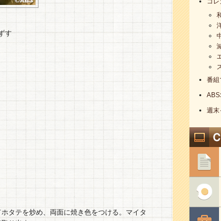
コレ
ずす
番組
AB
週末
てホタテを炒め、両面に焼き色をつける。マイタ