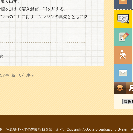
て取り出す。
糖を加えて溶き混ぜ、[1]を加える。
1cmの半月に切り、クレソンの葉先とともに[2]
。
食
の記事
新しい記事≫
すべての無断転載を禁じます。Copyright © Akita Broadcasting System. All R