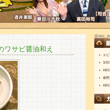
@abs
のワサビ醤油和え
エビ
3/
AB
春野
AB