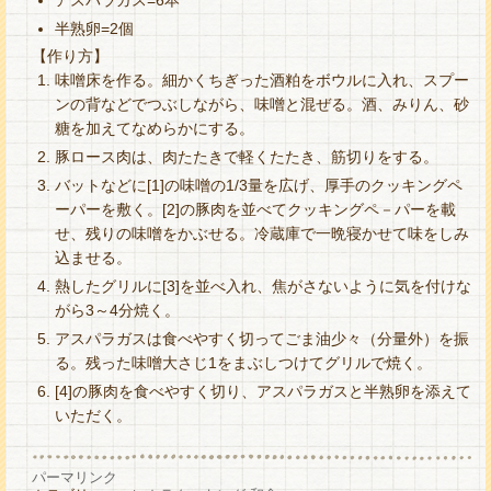
アスパラガス=6本
半熟卵=2個
【作り方】
味噌床を作る。細かくちぎった酒粕をボウルに入れ、スプー
ンの背などでつぶしながら、味噌と混ぜる。酒、みりん、砂
糖を加えてなめらかにする。
豚ロース肉は、肉たたきで軽くたたき、筋切りをする。
バットなどに[1]の味噌の1/3量を広げ、厚手のクッキングペ
ーパーを敷く。[2]の豚肉を並べてクッキングペ－パーを載
せ、残りの味噌をかぶせる。冷蔵庫で一晩寝かせて味をしみ
込ませる。
熱したグリルに[3]を並べ入れ、焦がさないように気を付けな
がら3～4分焼く。
アスパラガスは食べやすく切ってごま油少々（分量外）を振
る。残った味噌大さじ1をまぶしつけてグリルで焼く。
[4]の豚肉を食べやすく切り、アスパラガスと半熟卵を添えて
いただく。
パーマリンク