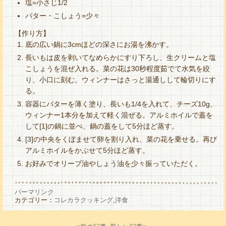
塩=小さじ1/2
バター・こしょう=少々
【作り方】
底の広い鍋に3cmほどの深さにお湯を沸かす。
長いもは皮を剥いてなめらかにすり下ろし、生クリームと塩
こしょうを混ぜ入れる。菜の花は30秒程度茹でて水気を絞
り、小口に刻む。ウィンナーはさっと湯通しして輪切りにす
る。
容器にバターを薄く塗り、長いも1/4を入れて、チーズ10g、
ウィンナー1本分を加えて軽く混ぜる。アルミホイルで蓋を
して[1]の鍋に並べ、鍋の蓋をして5分ほど蒸す。
[3]の中央をくぼませて卵を割り入れ、菜の花を乗せる。再び
アルミホイルをかぶせて5分ほど蒸す。
お好みでオリーブ油やしょう油を少々振っていただく。
パーマリンク
カテゴリー：
コレカラクッキング
,
洋食