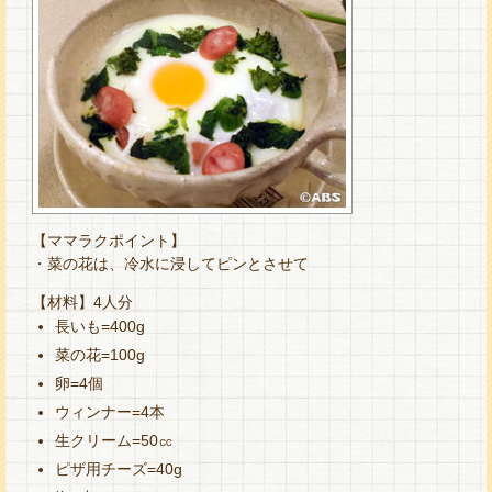
【ママラクポイント】
・菜の花は、冷水に浸してピンとさせて
【材料】4人分
長いも=400g
菜の花=100g
卵=4個
ウィンナー=4本
生クリーム=50㏄
ピザ用チーズ=40g