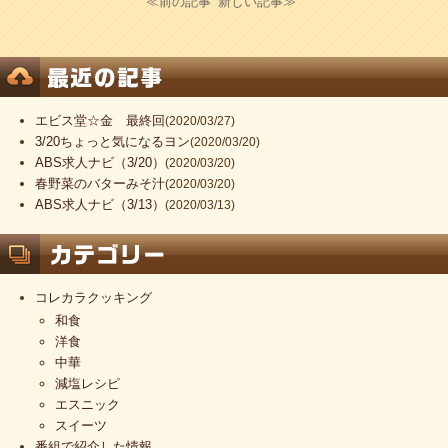
≪前の記事
新しい記事≫
エビス堂☆金 最終回
(2020/03/27)
3/20ちょっと気になるヨン
(2020/03/20)
ABS求人ナビ（3/20）
(2020/03/20)
春野菜のバターみそ汁
(2020/03/20)
ABS求人ナビ（3/13）
(2020/03/13)
コレカラクッキング
和食
洋食
中華
減塩レシピ
エスニック
スイーツ
番組で紹介した情報