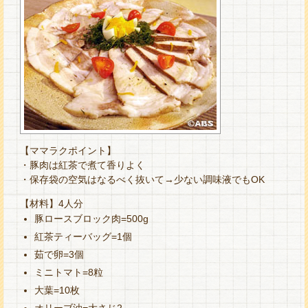
【ママラクポイント】
・豚肉は紅茶で煮て香りよく
・保存袋の空気はなるべく抜いて→少ない調味液でもOK
【材料】4人分
豚ロースブロック肉=500g
紅茶ティーバッグ=1個
茹で卵=3個
ミニトマト=8粒
大葉=10枚