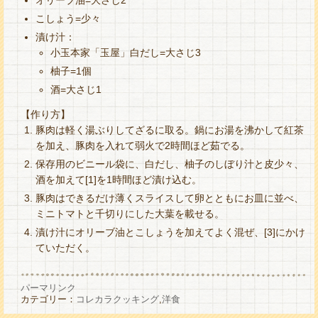
オリーブ油=大さじ2
こしょう=少々
漬け汁：
小玉本家「玉屋」白だし=大さじ3
柚子=1個
酒=大さじ1
【作り方】
豚肉は軽く湯ぶりしてざるに取る。鍋にお湯を沸かして紅茶
を加え、豚肉を入れて弱火で2時間ほど茹でる。
保存用のビニール袋に、白だし、柚子のしぼり汁と皮少々、
酒を加えて[1]を1時間ほど漬け込む。
豚肉はできるだけ薄くスライスして卵とともにお皿に並べ、
ミニトマトと千切りにした大葉を載せる。
漬け汁にオリーブ油とこしょうを加えてよく混ぜ、[3]にかけ
ていただく。
パーマリンク
カテゴリー：
コレカラクッキング
,
洋食