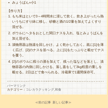
みょうばん=小1
【作り方】
もち米はといで3～4時間水に浸して炊く。炊き上がったら熱
いうちにすり鉢に移し、砂糖と酒の1/2量を加えてよくすり
混ぜる。
ボウルにヘタをおとした関口ナスを入れ、塩とみょうばんを
加え混ぜる。
漬物用器は熱湯を回しかけ、よく乾かしておく。底に[1]を薄
く広げ、[2]のナスを並べる。上に[1]をたっぷりと載せてナス
を覆う。
[2]のボウルに残りの酒を加えて、残った塩などを落とし、漬
物容器の内側に回しかける。落し蓋をして3kg程度の重しを
載せる。2日ほどで食べられる。冷蔵庫で1週間保存可。
パーマリンク
カテゴリー：
コレカラクッキング
,
和食
≪前の記事
新しい記事≫