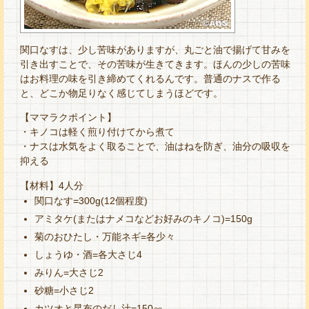
関口なすは、少し苦味がありますが、丸ごと油で揚げて甘みを
引き出すことで、その苦味が生きてきます。ほんの少しの苦味
はお料理の味を引き締めてくれるんです。普通のナスで作る
と、どこか物足りなく感じてしまうほどです。
【ママラクポイント】
・キノコは軽く煎り付けてから煮て
・ナスは水気をよく取ることで、油はねを防ぎ、油分の吸収を
抑える
【材料】4人分
関口なす=300g(12個程度)
アミタケ(またはナメコなどお好みのキノコ)=150g
菊のおひたし・万能ネギ=各少々
しょうゆ・酒=各大さじ4
みりん=大さじ2
砂糖=小さじ2
カツオと昆布のだし汁=150㏄