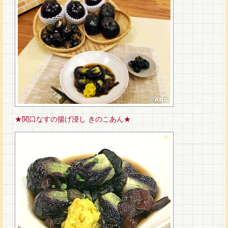
★関口なすの揚げ浸し きのこあん★