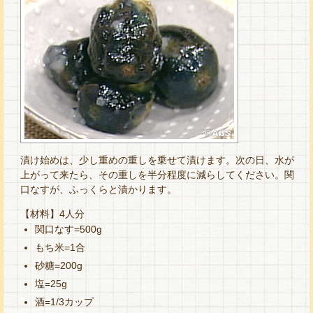
漬け始めは、少し重めの重しを乗せて漬けます。次の日、水が
上がって来たら、その重しを半分程度に減らしてください。関
口なすが、ふっくらと漬かります。
【材料】4人分
関口なす=500g
もち米=1合
砂糖=200g
塩=25g
酒=1/3カップ