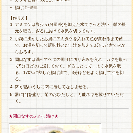
揚げ油=適量
【作り方】
アミタケは塩少々(分量外)を加えた水でさっと洗い、軸の根
元を取る。ざるにあげて水気を切っておく。
小鍋に沸かしたお湯にアミタケを入れて色が変わるまで茹
で、お湯を切って調味料とだし汁を加えて3分ほど煮て火か
らおろす。
関口なすは洗ってヘタの周りに切り込みを入れ、ガクを取っ
て5分ほど水に浸しておく。ざるにとって、よく水気を取
る。170℃に熱した揚げ油で、3分ほど色よく揚げて油を切
る。
[3]が熱いうちに[2]に浸してなじませる。
器に[4]を盛り、菊のおひたしと、万能ネギを載せていただ
く。
★関口なすのふかし漬け★